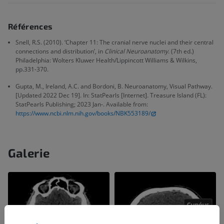
Références
Snell, R.S. (2010). ‘Chapter 11: The cranial nerve nuclei and their central
connections and distribution’, in
Clinical Neuroanatomy
. (7th ed.)
Philadelphia: Wolters Kluwer Health/Lippincott Williams & Wilkins,
pp.331-370.
Gupta, M., Ireland, A.C. and Bordoni, B. Neuroanatomy, Visual Pathway.
[Updated 2022 Dec 19]. In: StatPearls [Internet]. Treasure Island (FL):
StatPearls Publishing; 2023 Jan-. Available from:
https://www.ncbi.nlm.nih.gov/books/NBK553189/
Galerie