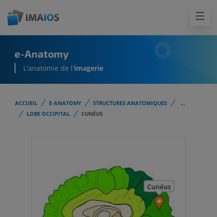
e-Anatomy
L'anatomie de l'
imagerie
ACCUEIL
E-ANATOMY
STRUCTURES ANATOMIQUES
...
LOBE OCCIPITAL
CUNÉUS