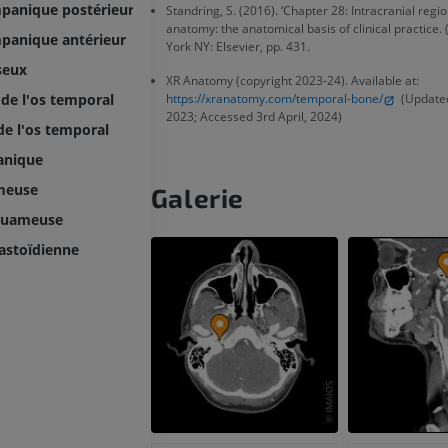
mpanique postérieur
Standring, S. (2016). ‘Chapter 28: Intracranial regio
GRATUIT
PREMIUM
anatomy: the anatomical basis of clinical practice.
mpanique antérieur
York NY: Elsevier, pp. 431.
seux
Visible human project
Angioscanner 
XR Anatomy (copyright 2023-24). Available at:
Photographies
inférieurs
de l'os temporal
https://xranatomy.com/temporal-bone/
(Updated
TDM
PREMIUM
2023; Accessed 3rd April, 2024)
e l'os temporal
PREMIUM
anique
Jambe (artères 
meuse
Galerie
TDM
quameuse
GRATUIT
astoïdienne
Artériographi
inférieurs
Angiographie
GRATUIT