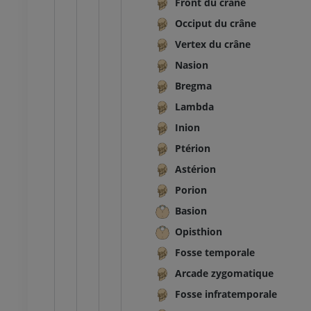
Front du crâne
Occiput du crâne
Vertex du crâne
Nasion
Bregma
Lambda
Inion
Ptérion
Astérion
Porion
Basion
Opisthion
Fosse temporale
Arcade zygomatique
Fosse infratemporale