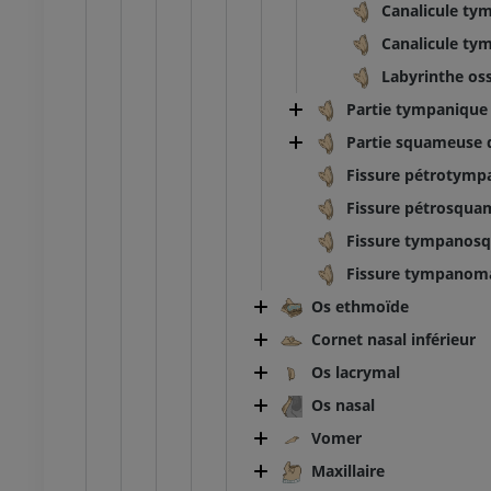
Canalicule ty
Canalicule ty
Labyrinthe os
Partie tympanique 
Partie squameuse d
Fissure pétrotymp
Fissure pétrosqua
Fissure tympanos
Fissure tympanom
Os ethmoïde
Cornet nasal inférieur
Os lacrymal
Os nasal
Vomer
Maxillaire