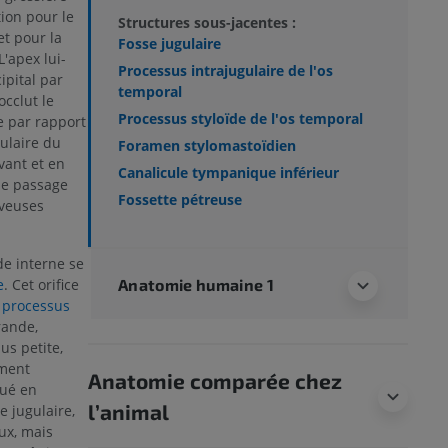
tion pour le
Structures sous-jacentes :
t pour la
Fosse jugulaire
 L'apex lui-
Processus intrajugulaire de l'os
ipital par
temporal
occlut le
Processus styloïde de l'os temporal
e par rapport
culaire du
Foramen stylomastoïdien
vant et en
Canalicule tympanique inférieur
 le passage
Fossette pétreuse
rveuses
ide interne se
Anatomie humaine 1
e
. Cet orifice
e
processus
rande,
us petite,
iment
Anatomie comparée chez
tué en
l’animal
e jugulaire,
ux, mais