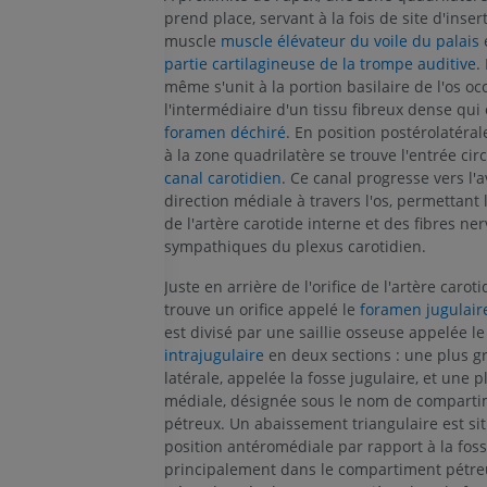
prend place, servant à la fois de site d'inser
muscle
muscle élévateur du voile du palais
e
partie cartilagineuse de la trompe auditive
.
même s'unit à la portion basilaire de l'os occ
l'intermédiaire d'un tissu fibreux dense qui 
foramen déchiré
. En position postérolatéral
à la zone quadrilatère se trouve l'entrée cir
canal carotidien
. Ce canal progresse vers l'a
direction médiale à travers l'os, permettant
de l'artère carotide interne et des fibres ne
sympathiques du plexus carotidien.
Juste en arrière de l'orifice de l'artère carot
trouve un orifice appelé le
foramen jugulair
est divisé par une saillie osseuse appelée l
intrajugulaire
en deux sections : une plus g
latérale, appelée la fosse jugulaire, et une pl
médiale, désignée sous le nom de compart
pétreux. Un abaissement triangulaire est si
position antéromédiale par rapport à la foss
principalement dans le compartiment pétre