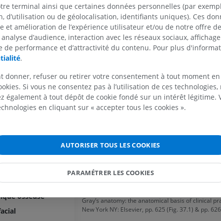
 l'os temporal
à la fois du nerf facial et de l'artère stylom
otre terminal ainsi que certaines données personnelles (par exemple
IRM du coude
Enfin, la
fissure tympanomastoïdienne
, l'es
IRM
IRM de hanche
 d’utilisation ou de géolocalisation, identifiants uniques). Ces don
 de l'os temporal
entre la partie tympanique et la partie mast
IRM
se et amélioration de l’expérience utilisateur et/ou de notre offre 
PREMIUM
toïde
constitue le point de sortie du rameau auric
 analyse d’audience, interaction avec les réseaux sociaux, affichag
PREMIUM
nerf vague, après que celui-ci a cheminé à tr
 de performance et d’attractivité du contenu. Pour plus d'informat
ien
IRM de la main
temporal depuis le canalicule mastoïdien ju
tialité
.
IRM
IRM du genou
oïde
fissure.
IRM
PREMIUM
t donner, refuser ou retirer votre consentement à tout moment en
ère occipitale
PREMIUM
ookies. Si vous ne consentez pas à l’utilisation de ces technologies
oïdien
La traduction est incorrecte ?
SIG
 également à tout dépôt de cookie fondé sur un intérêt légitime.
Radiographies du membre
technologies en cliquant sur « accepter tous les cookies ».
tie pétreuse
supérieur
Arthroscanner
Radiographies
Arthroscanner
e de la partie pétreuse
PREMIUM
PREMIUM
Références
e
AUTORISER TOUS LES COOKIES
Drake, R.L., Vogl, A.W. and Mitchell, A.W.M. (2009).
r de la partie pétreuse
Membre supérieur
IRM de la chevi
Head and Neck’ in Gray’s anatomy for Students. (2
Illustrations
l'arrière-pied
r de la partie pétreuse
Philadelphia PA 19103-2899: Elsevier, pp. 821, pp. 
PARAMÉTRER LES COOKIES
IRM
913 & pp 1050.
PREMIUM
e de la partie pétreuse
PREMIUM
Standring, S. (2016). ‘Chapter 37: External and Midd
ique osseuse
Gray’s anatomy: the anatomical basis of clinical pra
Artériographie du membre
New York NY: Elsevier, pp. 625 (Fig. 37.1) & pp. 626
supérieur
IRM de l’avant
acial
Angiographie
IRM