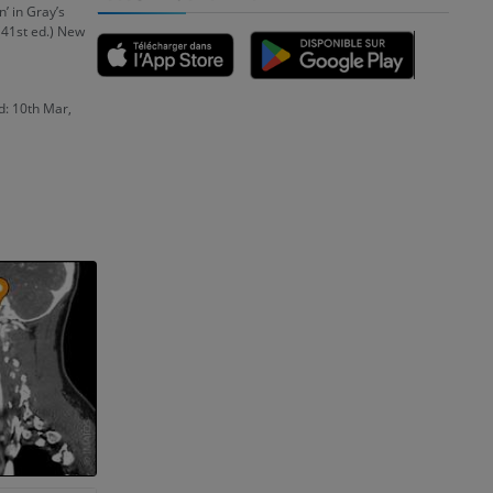
n’ in Gray’s
 (41st ed.) New
des membres
: 10th Mar,
et os)
e des membres