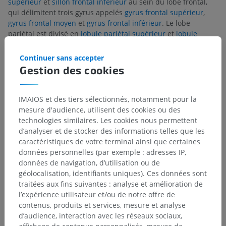
supérieur
et
sillon frontal inférieur
au sein du lobe frontal,
qui délimitent trois gyrus appelés
gyrus frontal supérieur
,
gyrus frontal moyen
et
gyrus frontal inférieur
. Le lobe
pariétal est divisé en
lobule pariétal supérieur
et
lobule
pariétal inférieur
par le
sillon intrapariétal
. Dans le lobe
temporal, sur la face latérale, les
sillon temporal supérieur
et
Continuer sans accepter
sillon temporal inférieur
divisent le lobe en
gyrus temporal
Gestion des cookies
supérieur
,
gyrus temporal moyen
et
gyrus temporal inférieur
.
Le cortex préfrontal, situé en avant, est responsable de
IMAIOS et des tiers sélectionnés, notamment pour la
l'organisation motrice d'ordre supérieur. En revanche, la
mesure d'audience, utilisent des cookies ou des
région pariéto-occipito-temporale postérieure représente la
technologies similaires. Les cookies nous permettent
composante d'organisation sensorielle d'ordre supérieur du
d’analyser et de stocker des informations telles que les
cortex de l'hémisphère cérébral.
caractéristiques de votre terminal ainsi que certaines
données personnelles (par exemple : adresses IP,
données de navigation, d’utilisation ou de
La traduction est incorrecte ?
SIGNALER
géolocalisation, identifiants uniques). Ces données sont
traitées aux fins suivantes : analyse et amélioration de
l’expérience utilisateur et/ou de notre offre de
Références
contenus, produits et services, mesure et analyse
d’audience, interaction avec les réseaux sociaux,
Snell, R.S. (2010). ‘Chapter 7: The Cerebrum’, in
Clinical Neuroanatomy.