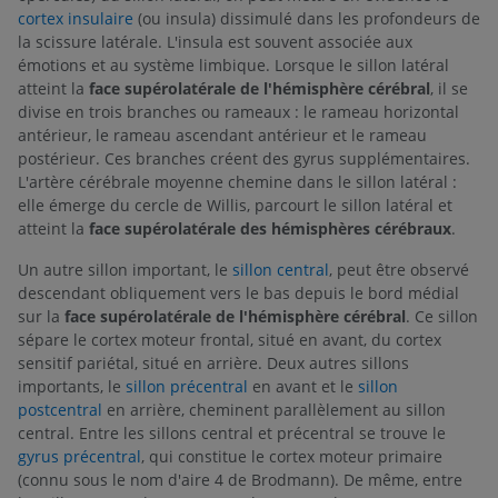
cortex insulaire
(ou insula) dissimulé dans les profondeurs de
la scissure latérale. L'insula est souvent associée aux
émotions et au système limbique. Lorsque le sillon latéral
atteint la
face supérolatérale de l'hémisphère cérébral
, il se
divise en trois branches ou rameaux : le rameau horizontal
antérieur, le rameau ascendant antérieur et le rameau
postérieur. Ces branches créent des gyrus supplémentaires.
L'artère cérébrale moyenne chemine dans le sillon latéral :
elle émerge du cercle de Willis, parcourt le sillon latéral et
atteint la
face supérolatérale des hémisphères cérébraux
.
Un autre sillon important, le
sillon central
, peut être observé
descendant obliquement vers le bas depuis le bord médial
sur la
face supérolatérale de l'hémisphère cérébral
. Ce sillon
sépare le cortex moteur frontal, situé en avant, du cortex
sensitif pariétal, situé en arrière. Deux autres sillons
importants, le
sillon précentral
en avant et le
sillon
postcentral
en arrière, cheminent parallèlement au sillon
central. Entre les sillons central et précentral se trouve le
gyrus précentral
, qui constitue le cortex moteur primaire
(connu sous le nom d'aire 4 de Brodmann). De même, entre