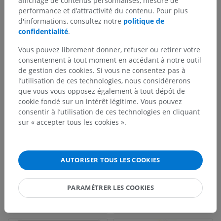
affichage de contenus personnalisés, mesure de
(7th ed.) Philadelphia: Wolters Kluwer Health/Lippincott Williams &
performance et d’attractivité du contenu. Pour plus
Wilkins, pp.260-261.
d'informations, consultez notre
politique de
Griffiths, P.D., Morris, J., Larroche, J-C. and Reeves, M. (2010). ‘Section 1–
confidentialité
.
Surface anatomy of the brain’,
in Atlas of Fetal and Postnatal Brain MRI.
(ed.) Elsevier Health Sciences, pp. 7-34.
https://doi.org/10.1016/B978-0-
Vous pouvez librement donner, refuser ou retirer votre
323-05296-2.50004-7
consentement à tout moment en accédant à notre outil
de gestion des cookies. Si vous ne consentez pas à
l’utilisation de ces technologies, nous considérerons
que vous vous opposez également à tout dépôt de
Galerie
cookie fondé sur un intérêt légitime. Vous pouvez
consentir à l’utilisation de ces technologies en cliquant
sur « accepter tous les cookies ».
AUTORISER TOUS LES COOKIES
PARAMÉTRER LES COOKIES