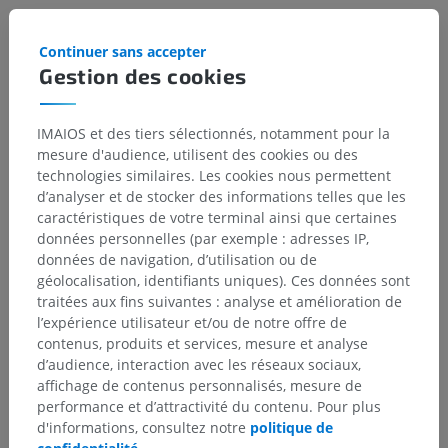
Références
Continuer sans accepter
Gestion des cookies
Snell, R.S. (2010). ‘Chapter 4: The Spinal Cord and the Ascending and
Descending Tracts’, in
Clinical Neuroanatomy
. (7th ed.) Philadelphia:
Wolters Kluwer Health/Lippincott Williams & Wilkins, pp. 149-150.
IMAIOS et des tiers sélectionnés, notamment pour la
Al-Chalabi. M., Reddy, V. and Alsalman, I. Neuroanatomy, Posterior
mesure d'audience, utilisent des cookies ou des
Column (Dorsal Column). 2021 Jul 31. In:
StatPearls [Internet].
Treasure
technologies similaires. Les cookies nous permettent
Island (FL): StatPearls Publishing; 2022 Jan–. PMID: 29939665.
d’analyser et de stocker des informations telles que les
https://pubmed.ncbi.nlm.nih.gov/29939665/
caractéristiques de votre terminal ainsi que certaines
données personnelles (par exemple : adresses IP,
données de navigation, d’utilisation ou de
Galerie
géolocalisation, identifiants uniques). Ces données sont
traitées aux fins suivantes : analyse et amélioration de
l’expérience utilisateur et/ou de notre offre de
contenus, produits et services, mesure et analyse
d’audience, interaction avec les réseaux sociaux,
affichage de contenus personnalisés, mesure de
performance et d’attractivité du contenu. Pour plus
d'informations, consultez notre
politique de