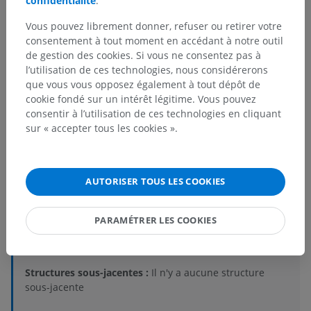
confidentialité
.
Vous pouvez librement donner, refuser ou retirer votre
consentement à tout moment en accédant à notre outil
de gestion des cookies. Si vous ne consentez pas à
l’utilisation de ces technologies, nous considérerons
Hiérarchie anatomique
que vous vous opposez également à tout dépôt de
cookie fondé sur un intérêt légitime. Vous pouvez
consentir à l’utilisation de ces technologies en cliquant
sur « accepter tous les cookies ».
Anatomie humaine 2
Anatomie humaine 1
AUTORISER TOUS LES COOKIES
Anatomie systémique
>
Système nerveux
>
Système nerveux central
>
Moelle spinale
>
PARAMÉTRER LES COOKIES
Substance blanche
>
Cordon postérieur
>
Faisceau cunéiforme (de Burdach)
Structures sous-jacentes :
Il n'y a aucune structure
sous-jacente