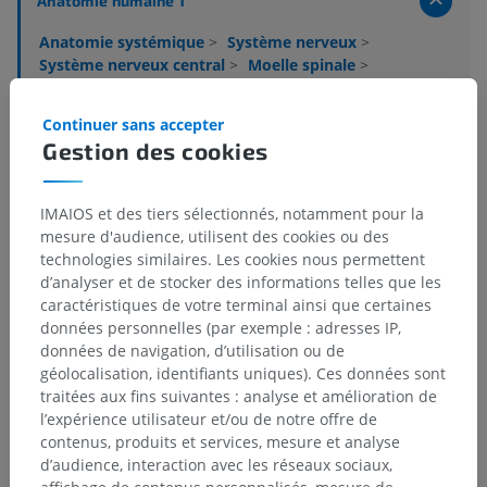
Anatomie humaine 1
Anatomie systémique
>
Système nerveux
>
Système nerveux central
>
Moelle spinale
>
Substance blanche
>
Cordon postérieur
>
Fibres gracili-spinales
Continuer sans accepter
Gestion des cookies
Structures sous-jacentes :
Il n'y a aucune structure
sous-jacente
IMAIOS et des tiers sélectionnés, notamment pour la
mesure d'audience, utilisent des cookies ou des
Neuroanatomie humaine
technologies similaires. Les cookies nous permettent
d’analyser et de stocker des informations telles que les
caractéristiques de votre terminal ainsi que certaines
données personnelles (par exemple : adresses IP,
données de navigation, d’utilisation ou de
Traductions
géolocalisation, identifiants uniques). Ces données sont
traitées aux fins suivantes : analyse et amélioration de
l’expérience utilisateur et/ou de notre offre de
contenus, produits et services, mesure et analyse
Vous avez vu une erreur ?
d’audience, interaction avec les réseaux sociaux,