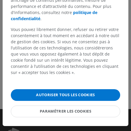
affichage de contenus personnalisés, mesure de
N’hésitez pas à nous suggérer une correction, une
performance et d’attractivité du contenu. Pour plus
traduction, une amélioration de contenu.
d'informations, consultez notre
politique de
confidentialité
.
Signaler un problème
Vous pouvez librement donner, refuser ou retirer votre
consentement à tout moment en accédant à notre outil
de gestion des cookies. Si vous ne consentez pas à
TÉLÉCHARGEZ L'APPLI
l’utilisation de ces technologies, nous considérerons
que vous vous opposez également à tout dépôt de
cookie fondé sur un intérêt légitime. Vous pouvez
consentir à l’utilisation de ces technologies en cliquant
sur « accepter tous les cookies ».
AUTORISER TOUS LES COOKIES
PARAMÉTRER LES COOKIES