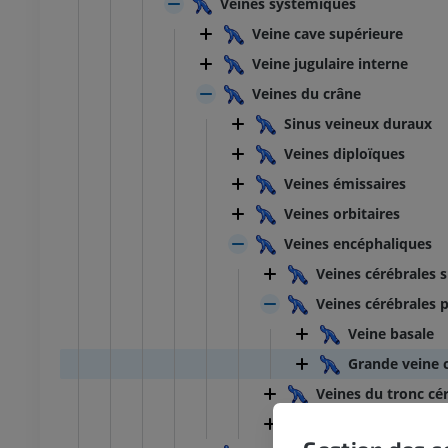
Veines systémiques
Veine cave supérieure
Veine jugulaire interne
Veines du crâne
Sinus veineux duraux
Veines diploïques
Veines émissaires
Veines orbitaires
Veines encéphaliques
Veines cérébrales s
Veines cérébrales 
Veine basale
Grande veine 
Veines du tronc cé
Veines du cervelet