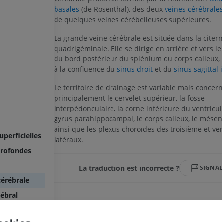
basales
(de Rosenthal), des deux
veines cérébrales
de quelques veines cérébelleuses supérieures.
La grande veine cérébrale est située dans la citer
quadrigéminale. Elle se dirige en arrière et vers l
du bord postérieur du splénium du corps calleux, 
à la confluence du
sinus droit
et du
sinus sagittal 
Le territoire de drainage est variable mais concer
principalement le cervelet supérieur, la fosse
interpédonculaire, la corne inférieure du ventricule
gyrus parahippocampal, le corps calleux, le mése
ainsi que les plexus choroïdes des troisième et ve
uperficielles
latéraux.
profondes
La traduction est incorrecte ?
SIGNA
cérébrale
rébral
Galerie