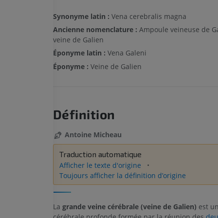
Synonyme latin :
Vena cerebralis magna
Ancienne nomenclature :
Ampoule veineuse de Ga
veine de Galien
Éponyme latin :
Vena Galeni
Éponyme :
Veine de Galien
Définition
Antoine Micheau
Traduction automatique
Afficher le texte d'origine
Toujours afficher la définition d’origine
La
grande veine cérébrale (veine de Galien)
est un
cérébrale profonde formée par la réunion des
deu