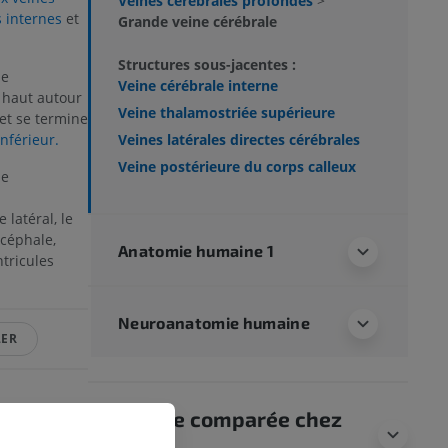
Veines cérébrales profondes
>
 internes
et
Grande veine cérébrale
Structures sous-jacentes :
ne
Veine cérébrale interne
e haut autour
Veine thalamostriée supérieure
et se termine
Veines latérales directes cérébrales
inférieur.
Veine postérieure du corps calleux
ne
 latéral, le
ncéphale,
Anatomie humaine 1
ntricules
Neuroanatomie humaine
LER
Anatomie comparée chez