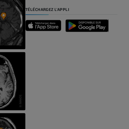
-pied
TÉLÉCHARGEZ L'APPLI
des membres
et os)
e des membres