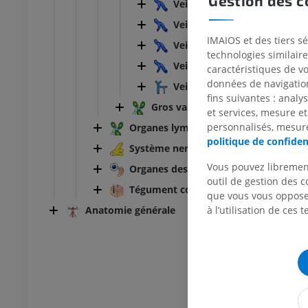
Gestion des c
Veines de la colonne vertébr
Veine subclavière
IMAIOS et des tiers s
Veine cave inférieure
technologies similaire
Veine fémorale
caractéristiques de v
données de navigation,
Veine porte du foie
fins suivantes : analy
Gros vaisseaux lymphatiques
et services, mesure et
TARSE-PIED
personnalisés, mesure
Organes lymphoïdes
politique de confiden
Système nerveux
 genou
IRM de la cheville
IRM
Vous pouvez libremen
Organes des sens
UM
PREMIUM
outil de gestion des c
Tégument commun
que vous vous opposez
à l’utilisation de ces 
Anatomie générale
scanner du genou
IRM de l’avant-pied
scanner
IRM
UM
PREMIUM
 membre inférieur
IRM du membre inférieur
IRM
UM
PREMIUM