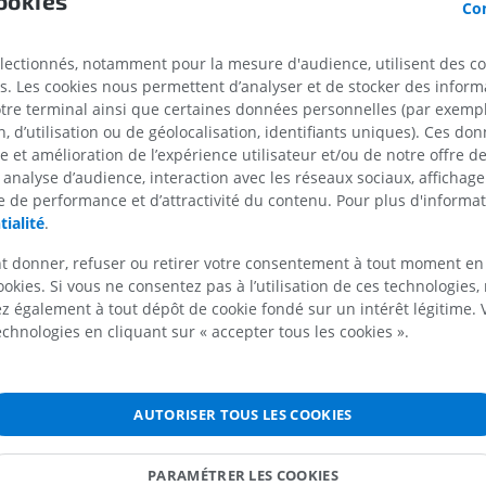
ookies
ale
Con
électionnés, notamment pour la mesure d'audience, utilisent des c
s. Les cookies nous permettent d’analyser et de stocker des informa
otre terminal ainsi que certaines données personnelles (par exemple
 d’utilisation ou de géolocalisation, identifiants uniques). Ces don
se et amélioration de l’expérience utilisateur et/ou de notre offre 
 analyse d’audience, interaction avec les réseaux sociaux, affichag
MEMBRE SUPÉRIEUR
MEMBRE INFÉRIEUR
 de performance et d’attractivité du contenu. Pour plus d'informat
tialité
.
IRM du membre supérieur
Membre inféri
IRM
Illustrations
t donner, refuser ou retirer votre consentement à tout moment en
PREMIUM
PREMIUM
ookies. Si vous ne consentez pas à l’utilisation de ces technologies
 également à tout dépôt de cookie fondé sur un intérêt légitime.
technologies en cliquant sur « accepter tous les cookies ».
IRM de l'épaule
Radiographies
IRM
inférieur
Radiographies
PREMIUM
GRATUIT
AUTORISER TOUS LES COOKIES
IRM du poignet
IRM
IRM du membre
PARAMÉTRER LES COOKIES
IRM
PREMIUM