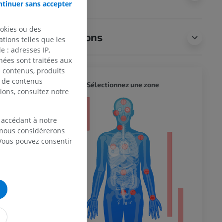
l’animal
tinuer sans accepter
ookies ou des
Traductions
tions telles que les
 : adresses IP,
nées sont traitées aux
de contenus, produits
e de contenus
CORPS 
Sélectionnez une zone
ions, consultez notre
eur
 accédant à notre
, nous considérerons
 Vous pouvez consentir
 du membre
 inférieur