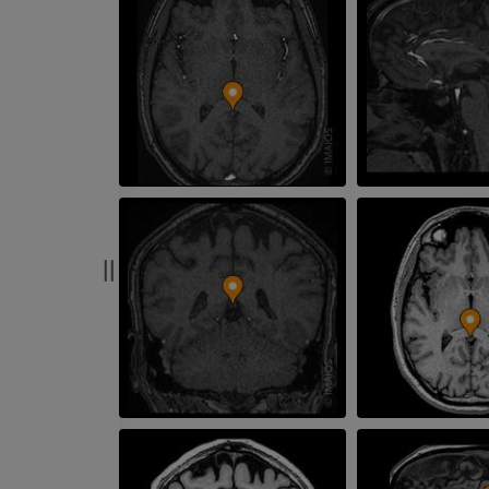
supérieur
IRM de l’avant
Angiographie
IRM
GRATUIT
PREMIUM
Visible human project
Angioscanner 
Photographies
inférieurs
TDM
PREMIUM
PREMIUM
Jambe (artères 
TDM
GRATUIT
Artériographi
inférieurs
Angiographie
GRATUIT