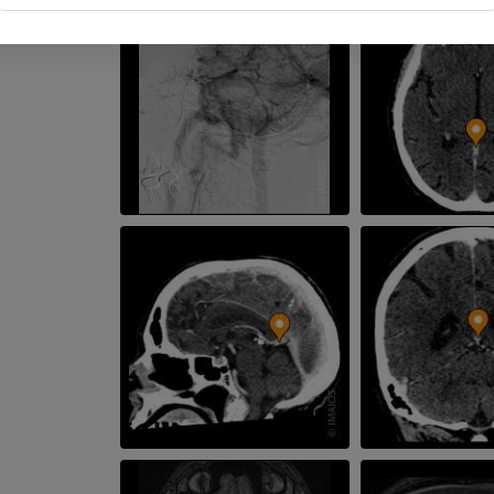
PREMIUM
IRM du coude
IRM
IRM de hanche
IRM
PREMIUM
PREMIUM
IRM de la main
IRM
IRM du genou
IRM
PREMIUM
PREMIUM
Radiographies du membre
supérieur
Arthroscanner
Radiographies
Arthroscanner
PREMIUM
PREMIUM
Membre supérieur
IRM de la chevi
Illustrations
l'arrière-pied
IRM
PREMIUM
PREMIUM
Artériographie du membre