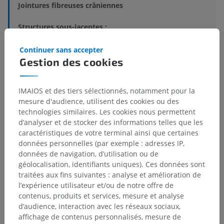
Jointures fibreuses crâniennes
Structures sous-jacentes :
Syndesmoses crâniennes
Continuer sans accepter
Sutures crâniennes
Gestion des cookies
Syndesmose dento-alvéolaire
IMAIOS et des tiers sélectionnés, notamment pour la
mesure d'audience, utilisent des cookies ou des
Anatomie humaine 1
technologies similaires. Les cookies nous permettent
d’analyser et de stocker des informations telles que les
caractéristiques de votre terminal ainsi que certaines
données personnelles (par exemple : adresses IP,
Traductions
données de navigation, d’utilisation ou de
géolocalisation, identifiants uniques). Ces données sont
traitées aux fins suivantes : analyse et amélioration de
l’expérience utilisateur et/ou de notre offre de
Vous avez vu une erreur ?
contenus, produits et services, mesure et analyse
d’audience, interaction avec les réseaux sociaux,
N’hésitez pas à nous suggérer une correction, une
affichage de contenus personnalisés, mesure de
traduction, une amélioration de contenu.