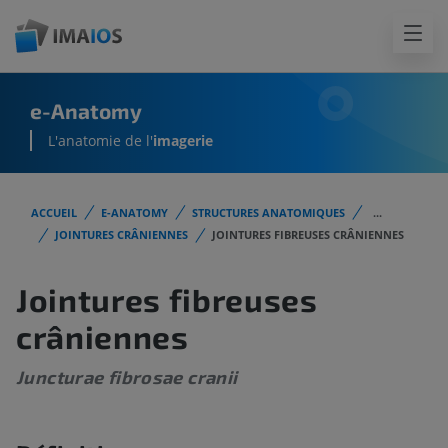
e-Anatomy
L'anatomie de l'
imagerie
ACCUEIL
E-ANATOMY
STRUCTURES ANATOMIQUES
...
JOINTURES CRÂNIENNES
JOINTURES FIBREUSES CRÂNIENNES
Jointures fibreuses
crâniennes
Juncturae fibrosae cranii