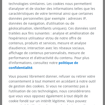
Anatomie systémique
>
technologies similaires. Les cookies nous permettent
Articulations; Système articulaire
>
d’analyser et de stocker des informations telles que les
Termes généraux
>
Articulations osseuses
>
caractéristiques de votre terminal ainsi que certaines
Articulation synoviale; Diarthrose
>
données personnelles (par exemple : adresses IP,
Bourrelet articulaire
données de navigation, d’utilisation ou de
géolocalisation, identifiants uniques). Ces données sont
Structures sous-jacentes :
Il n'y a aucune structure
traitées aux fins suivantes : analyse et amélioration de
sous-jacente
l’expérience utilisateur et/ou de notre offre de
contenus, produits et services, mesure et analyse
d’audience, interaction avec les réseaux sociaux,
affichage de contenus personnalisés, mesure de
performance et d’attractivité du contenu. Pour plus
Anatomie comparée chez l’animal
d'informations, consultez notre
politique de
confidentialité
.
Traductions
Vous pouvez librement donner, refuser ou retirer votre
consentement à tout moment en accédant à notre outil
de gestion des cookies. Si vous ne consentez pas à
l’utilisation de ces technologies, nous considérerons
que vous vous opposez également à tout dépôt de
Vous avez vu une erreur ?
cookie fondé sur un intérêt légitime. Vous pouvez