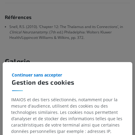
Références
Snell, R.S. (2010). ‘Chapter 12: The Thalamus and its Connections’, in
Clinical Neuroanatomy.
(7th ed.) Philadelphia: Wolters Kluwer
Health/Lippincott Williams & Wilkins, pp. 372.
Galerie
Continuer sans accepter
Gestion des cookies
IMAIOS et des tiers sélectionnés, notamment pour la
mesure d'audience, utilisent des cookies ou des
technologies similaires. Les cookies nous permettent
d’analyser et de stocker des informations telles que les
caractéristiques de votre terminal ainsi que certaines
données personnelles (par exemple : adresses IP,