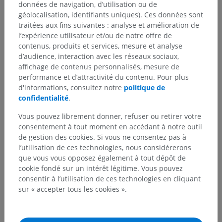
données de navigation, d’utilisation ou de
géolocalisation, identifiants uniques). Ces données sont
Hiérarchie anatomique
traitées aux fins suivantes : analyse et amélioration de
l’expérience utilisateur et/ou de notre offre de
contenus, produits et services, mesure et analyse
d’audience, interaction avec les réseaux sociaux,
Anatomie humaine 2
affichage de contenus personnalisés, mesure de
performance et d’attractivité du contenu. Pour plus
Anatomie humaine 1
d'informations, consultez notre
politique de
confidentialité
.
Anatomie systémique
>
Système nerveux
>
Système nerveux central
>
Encéphale
>
Vous pouvez librement donner, refuser ou retirer votre
Prosencéphale
>
Diencéphale
>
Thalamus
>
consentement à tout moment en accédant à notre outil
Substance blanche du thalamus
>
de gestion des cookies. Si vous ne consentez pas à
Lame médullaire latérale
l’utilisation de ces technologies, nous considérerons
que vous vous opposez également à tout dépôt de
Structures sous-jacentes :
Il n'y a aucune structure
cookie fondé sur un intérêt légitime. Vous pouvez
sous-jacente
consentir à l’utilisation de ces technologies en cliquant
sur « accepter tous les cookies ».
Neuroanatomie humaine