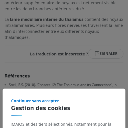
antérieur supplémentaire de noyaux est nettement visible
entre les deux branches antérieures du Y.
La
lame médullaire interne du thalamus
contient des noyaux
intralaminaires. Plusieurs fibres nerveuses traversent la lame
afin d'interconnecter entre eux différents noyaux
thalamiques.
La traduction est incorrecte ?
SIGNALER
Références
Snell, R.S. (2010). ‘Chapter 12: The Thalamus and its Connections’, in
Clinical Neuroanatomy.
(7th ed.) Philadelphia: Wolters Kluwer
Health/Lippincott Williams & Wilkins, pp. 372.
Continuer sans accepter
Gestion des cookies
Galerie
IMAIOS et des tiers sélectionnés, notamment pour la