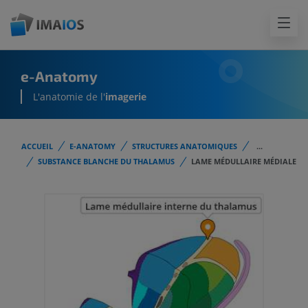
e-Anatomy
L'anatomie de l'
imagerie
ACCUEIL
E-ANATOMY
STRUCTURES ANATOMIQUES
...
SUBSTANCE BLANCHE DU THALAMUS
LAME MÉDULLAIRE MÉDIALE