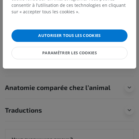
Prosencéphale
>
Diencéphale
>
Thalamus
>
consentir à l’utilisation de ces technologies en cliquant
Substance blanche du thalamus
>
sur « accepter tous les cookies ».
Lame médullaire médiale
Structures sous-jacentes :
Il n'y a aucune structure
AUTORISER TOUS LES COOKIES
sous-jacente
PARAMÉTRER LES COOKIES
Neuroanatomie humaine
Anatomie comparée chez l’animal
Traductions