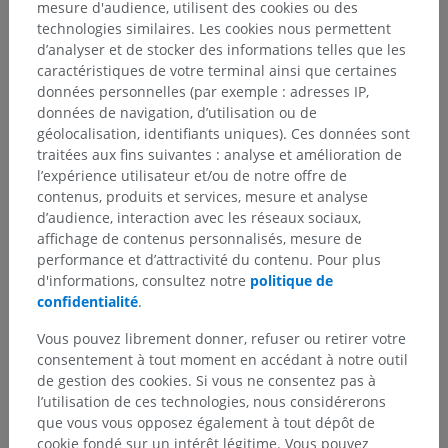
mesure d'audience, utilisent des cookies ou des
technologies similaires. Les cookies nous permettent
d’analyser et de stocker des informations telles que les
caractéristiques de votre terminal ainsi que certaines
données personnelles (par exemple : adresses IP,
données de navigation, d’utilisation ou de
géolocalisation, identifiants uniques). Ces données sont
traitées aux fins suivantes : analyse et amélioration de
l’expérience utilisateur et/ou de notre offre de
contenus, produits et services, mesure et analyse
d’audience, interaction avec les réseaux sociaux,
affichage de contenus personnalisés, mesure de
Hiérarchie anatomique
performance et d’attractivité du contenu. Pour plus
d'informations, consultez notre
politique de
confidentialité
.
Anatomie humaine 2
Vous pouvez librement donner, refuser ou retirer votre
consentement à tout moment en accédant à notre outil
de gestion des cookies. Si vous ne consentez pas à
Anatomie humaine 1
l’utilisation de ces technologies, nous considérerons
Anatomie systémique
>
Système nerveux
>
que vous vous opposez également à tout dépôt de
Système nerveux central
>
Encéphale
>
cookie fondé sur un intérêt légitime. Vous pouvez