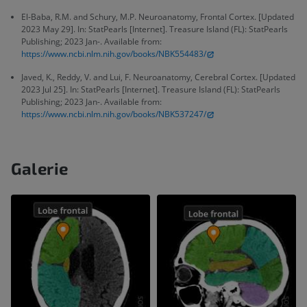
El-Baba, R.M. and Schury, M.P. Neuroanatomy, Frontal Cortex. [Updated
2023 May 29]. In: StatPearls [Internet]. Treasure Island (FL): StatPearls
Publishing; 2023 Jan-. Available from:
https://www.ncbi.nlm.nih.gov/books/NBK554483/
Javed, K., Reddy, V. and Lui, F. Neuroanatomy, Cerebral Cortex. [Updated
2023 Jul 25]. In: StatPearls [Internet]. Treasure Island (FL): StatPearls
Publishing; 2023 Jan-. Available from:
https://www.ncbi.nlm.nih.gov/books/NBK537247/
Galerie