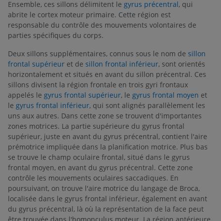
Ensemble, ces sillons délimitent le
gyrus précentral
, qui
abrite le cortex moteur primaire. Cette région est
responsable du contrôle des mouvements volontaires de
parties spécifiques du corps.
Deux sillons supplémentaires, connus sous le nom de
sillon
frontal supérieur
et de
sillon frontal inférieur
, sont orientés
horizontalement et situés en avant du sillon précentral. Ces
sillons divisent la région frontale en trois gyri frontaux
appelés le
gyrus frontal supérieur
, le
gyrus frontal moyen
et
le
gyrus frontal inférieur
, qui sont alignés parallèlement les
uns aux autres. Dans cette zone se trouvent d'importantes
zones motrices. La partie supérieure du gyrus frontal
supérieur, juste en avant du gyrus précentral, contient l'aire
prémotrice impliquée dans la planification motrice. Plus bas
se trouve le champ oculaire frontal, situé dans le gyrus
frontal moyen, en avant du gyrus précentral. Cette zone
contrôle les mouvements oculaires saccadiques. En
poursuivant, on trouve l'aire motrice du langage de Broca,
localisée dans le gyrus frontal inférieur, également en avant
du gyrus précentral, là où la représentation de la face peut
être trouvée dans l'homonculus moteur. La région antérieure