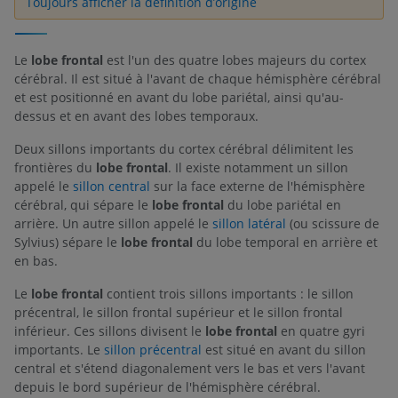
Toujours afficher la définition d’origine
Le
lobe frontal
est l'un des quatre lobes majeurs du cortex
cérébral. Il est situé à l'avant de chaque hémisphère cérébral
et est positionné en avant du lobe pariétal, ainsi qu'au-
dessus et en avant des lobes temporaux.
Deux sillons importants du cortex cérébral délimitent les
frontières du
lobe frontal
. Il existe notamment un sillon
appelé le
sillon central
sur la face externe de l'hémisphère
cérébral, qui sépare le
lobe frontal
du lobe pariétal en
arrière. Un autre sillon appelé le
sillon latéral
(ou scissure de
Sylvius) sépare le
lobe frontal
du lobe temporal en arrière et
en bas.
Le
lobe frontal
contient trois sillons importants : le sillon
précentral, le sillon frontal supérieur et le sillon frontal
inférieur. Ces sillons divisent le
lobe frontal
en quatre gyri
importants. Le
sillon précentral
est situé en avant du sillon
central et s'étend diagonalement vers le bas et vers l'avant
depuis le bord supérieur de l'hémisphère cérébral.