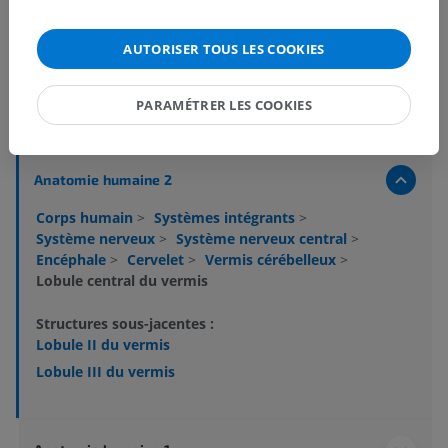
AUTORISER TOUS LES COOKIES
PARAMÉTRER LES COOKIES
Hiérarchie anatomique
Anatomie humaine 2
Corps humain
>
Systèmes intégrants
>
Système nerveux
>
Système nerveux central
>
Encéphale
>
Cervelet
>
Vermis cérébelleux
>
Lobule central du vermis
Structures sous-jacentes :
Lobule II du vermis
Lobule III du vermis