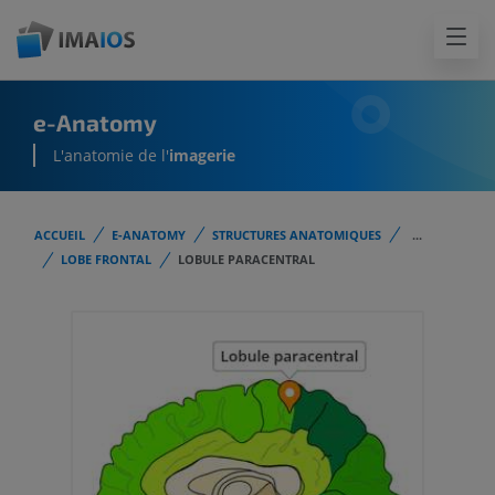
e-Anatomy
L'anatomie de l'
imagerie
ACCUEIL
E-ANATOMY
STRUCTURES ANATOMIQUES
...
LOBE FRONTAL
LOBULE PARACENTRAL