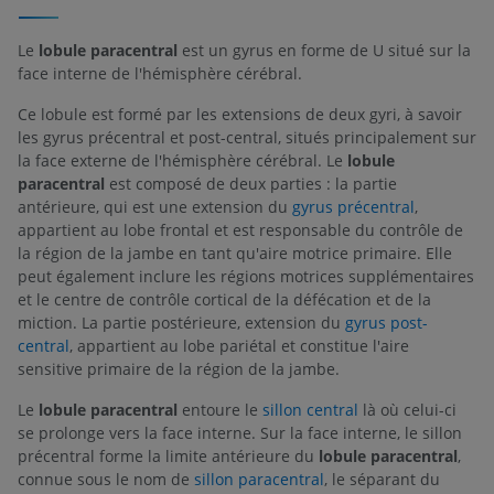
Le
lobule paracentral
est un gyrus en forme de U situé sur la
face interne de l'hémisphère cérébral.
Ce lobule est formé par les extensions de deux gyri, à savoir
les gyrus précentral et post-central, situés principalement sur
la face externe de l'hémisphère cérébral. Le
lobule
paracentral
est composé de deux parties : la partie
antérieure, qui est une extension du
gyrus précentral
,
appartient au lobe frontal et est responsable du contrôle de
la région de la jambe en tant qu'aire motrice primaire. Elle
peut également inclure les régions motrices supplémentaires
et le centre de contrôle cortical de la défécation et de la
miction. La partie postérieure, extension du
gyrus post-
central
, appartient au lobe pariétal et constitue l'aire
sensitive primaire de la région de la jambe.
Le
lobule paracentral
entoure le
sillon central
là où celui-ci
se prolonge vers la face interne. Sur la face interne, le sillon
précentral forme la limite antérieure du
lobule paracentral
,
connue sous le nom de
sillon paracentral
, le séparant du