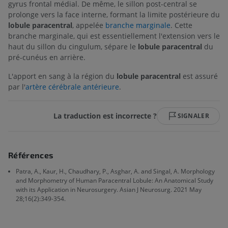
gyrus frontal médial. De même, le sillon post-central se
prolonge vers la face interne, formant la limite postérieure du
lobule paracentral
, appelée
branche marginale
. Cette
branche marginale, qui est essentiellement l'extension vers le
haut du sillon du cingulum, sépare le
lobule paracentral
du
pré-cunéus en arrière.
L'apport en sang à la région du
lobule paracentral
est assuré
par l'
artère cérébrale antérieure
.
La traduction est incorrecte ?
SIGNALER
Références
Patra, A., Kaur, H., Chaudhary, P., Asghar, A. and Singal, A. Morphology
and Morphometry of Human Paracentral Lobule: An Anatomical Study
with its Application in Neurosurgery. Asian J Neurosurg. 2021 May
28;16(2):349-354.