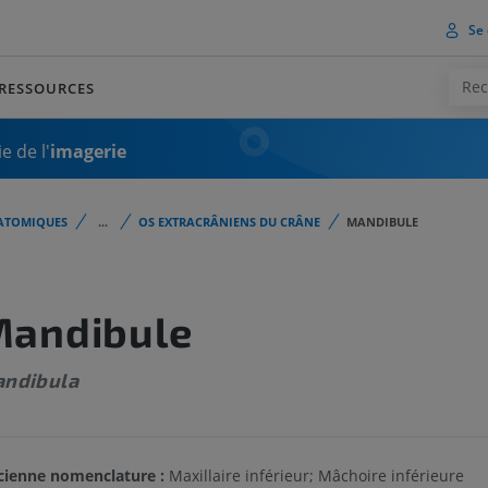
Se 
RESSOURCES
e de l'
imagerie
ATOMIQUES
...
OS EXTRACRÂNIENS DU CRÂNE
MANDIBULE
andibule
ndibula
cienne nomenclature :
Maxillaire inférieur; Mâchoire inférieure