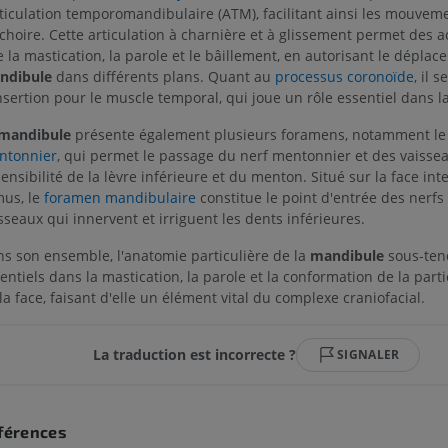
rticulation temporomandibulaire (ATM), facilitant ainsi les mouvem
hoire. Cette articulation à charnière et à glissement permet des ac
 la mastication, la parole et le bâillement, en autorisant le déplac
ndibule
dans différents plans. Quant au
processus coronoïde
, il 
nsertion pour le muscle temporal, qui joue un rôle essentiel dans l
mandibule
présente également plusieurs foramens, notamment l
ntonnier
, qui permet le passage du nerf mentonnier et des vaisse
sensibilité de la lèvre inférieure et du menton. Situé sur la face in
us, le
foramen mandibulaire
constitue le point d'entrée des nerfs
sseaux qui innervent et irriguent les dents inférieures.
s son ensemble, l'anatomie particulière de la
mandibule
sous-tend
entiels dans la mastication, la parole et la conformation de la parti
la face, faisant d'elle un élément vital du complexe craniofacial.
La traduction est incorrecte ?
SIGNALER
MEMBRE SUPÉRIEUR
MEMBRE INFÉRIEUR
férences