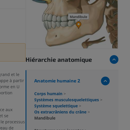
Hiérarchie anatomique
grand et le
Anatomie humaine 2
oppe à partir
forme en U
portion
Corps humain
>
Systèmes musculosquelettiques
>
Système squelettique
>
âce aux
Os extracrâniens du crâne
>
et se
Mandibule
 le processus
veau de