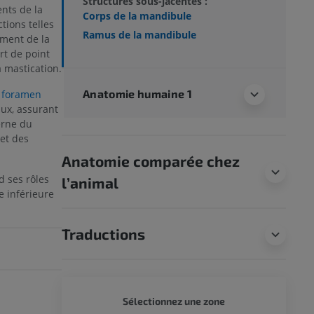
Structures sous-jacentes :
ents de la
Corps de la mandibule
tions telles
Ramus de la mandibule
ement de la
sert de point
a mastication.
Anatomie humaine 1
e
foramen
aux, assurant
terne du
 et des
Anatomie comparée chez
 ses rôles
l’animal
e inférieure
Traductions
CORPS 
Sélectionnez une zone