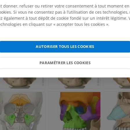
t donner, refuser ou retirer votre consentement à tout moment en
Jambe (artères 
ookies. Si vous ne consentez pas à l’utilisation de ces technologies
TDM
 également à tout dépôt de cookie fondé sur un intérêt légitime.
GRATUIT
technologies en cliquant sur « accepter tous les cookies ».
Artériographi
inférieurs
AUTORISER TOUS LES COOKIES
Angiographie
GRATUIT
PARAMÉTRER LES COOKIES