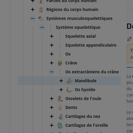
Parties du corps humain
Régions du corps humain
Systèmes musculosquelettiques
D
Système squelettique
Squelette axial
Squelette appendiculaire
T
Os
A
Crâne
Os extracrâniens du crâne
La
Mandibule
plu
du 
Os hyoïde
com
Osselets de l'ouïe
hor
Dents
Le
Cartilages du nez
alv
ter
Cartilages de l'oreille
cor