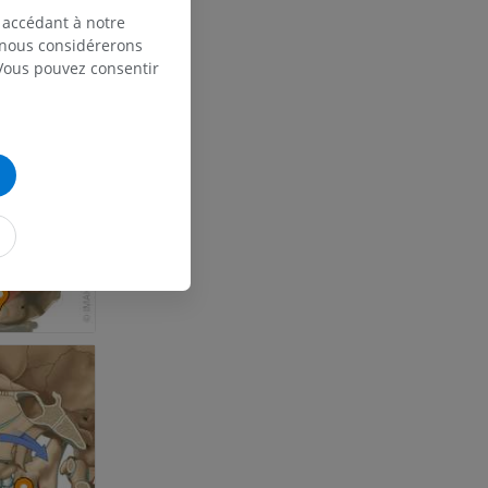
 accédant à notre
et os)
, nous considérerons
 Vous pouvez consentir
e des membres