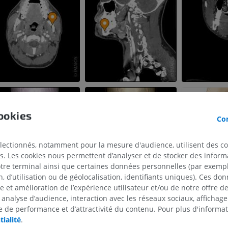
PREMIUM
Radiographies du membre
supérieur
Arthroscanner
Radiographies
Arthroscanner
PREMIUM
PREMIUM
Membre supérieur
IRM de la chevi
Illustrations
l'arrière-pied
IRM
PREMIUM
ookies
PREMIUM
Con
Artériographie du membre
supérieur
IRM de l’avant
électionnés, notamment pour la mesure d'audience, utilisent des c
Angiographie
IRM
s. Les cookies nous permettent d’analyser et de stocker des informa
GRATUIT
PREMIUM
otre terminal ainsi que certaines données personnelles (par exemple
 d’utilisation ou de géolocalisation, identifiants uniques). Ces don
se et amélioration de l’expérience utilisateur et/ou de notre offre 
Visible human project
Angioscanner 
Photographies
inférieurs
 analyse d’audience, interaction avec les réseaux sociaux, affichag
TDM
 de performance et d’attractivité du contenu. Pour plus d'informat
PREMIUM
tialité
.
PREMIUM