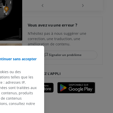
‹
›
 du genou
Vous avez vu une erreur ?
N’hésitez pas à nous suggérer une
correction, une traduction, une
lle et de
amélioration de contenu.
Signaler un problème
tinuer sans accepter
-pied
ookies ou des
TÉLÉCHARGEZ L'APPLI
tions telles que les
 : adresses IP,
nées sont traitées aux
de contenus, produits
des membres
e de contenus
ions, consultez notre