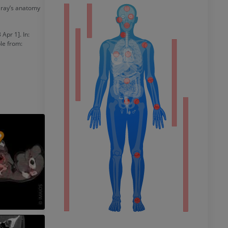
 Gray’s anatomy
eur
Apr 1]. In:
ble from:
 du membre
 inférieur