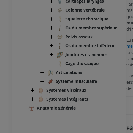
Cartilages laryngés
l'a
Colonne vertébrale
mâc
que
Squelette thoracique
ma
Os du membre supérieur
d'i
Pelvis osseux
La
Os du membre inférieur
me
la 
Jointures crâniennes
ram
Cage thoracique
vai
Articulations
Dan
Système musculaire
ess
de 
Systèmes viscéraux
Systèmes intégrants
Anatomie générale
TARSE-PIED
Ré