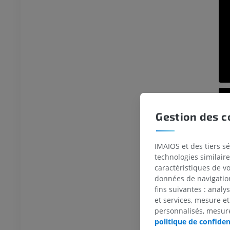
UM
PREMIUM
TDM de la cheville et du pied
TDM
PREMIUM
Gestion des c
IMAIOS et des tiers s
technologies similaire
caractéristiques de v
données de navigation,
fins suivantes : analy
et services, mesure et
personnalisés, mesure
politique de confiden