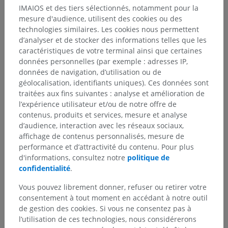
IMAIOS et des tiers sélectionnés, notamment pour la
mesure d'audience, utilisent des cookies ou des
Références
technologies similaires. Les cookies nous permettent
d’analyser et de stocker des informations telles que les
This definition incorporates text from a public domain edition of Gray's
caractéristiques de votre terminal ainsi que certaines
Anatomy (20th U.S. edition of Gray's Anatomy of the Human Body,
données personnelles (par exemple : adresses IP,
published in 1918 – from http://www.bartleby.com/107/).
données de navigation, d’utilisation ou de
géolocalisation, identifiants uniques). Ces données sont
Galerie
traitées aux fins suivantes : analyse et amélioration de
l’expérience utilisateur et/ou de notre offre de
contenus, produits et services, mesure et analyse
d’audience, interaction avec les réseaux sociaux,
affichage de contenus personnalisés, mesure de
performance et d’attractivité du contenu. Pour plus
d'informations, consultez notre
politique de
confidentialité
.
Vous pouvez librement donner, refuser ou retirer votre
consentement à tout moment en accédant à notre outil
de gestion des cookies. Si vous ne consentez pas à
l’utilisation de ces technologies, nous considérerons