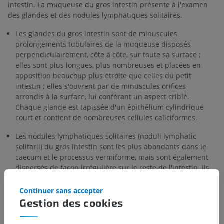
intestin. La muqueuse du gros intestin présente à l'examen
des glandes et des nodules lymphatiques solitaires.
Les glandes du gros intestin sont de minuscules
prolongements tubulaires de la muqueuse disposés
perpendiculairement, côte à côte, sur toute sa surface ;
elles sont plus longues, plus nombreuses et placées en
apposition beaucoup plus étroite que celles du petit
intestin ; elles s'ouvrent par de minuscules orifices
arrondis à la surface, lui conférant un aspect criblé.
Chaque glande est tapissée d'un épithélium cylindrique
court et contient de nombreuses cellules caliciformes.
Les nodules lymphatiques solitaires (noduli lymphatic
solitarii) du gros intestin sont les plus abondants dans le
caecum et le processus vermiforme, mais sont également
dispersés de façon irrégulière sur le reste de l'intestin. Ils
sont similaires à ceux du petit intestin.
Continuer sans accepter
Gestion des cookies
La traduction est incorrecte ?
SIGNALER