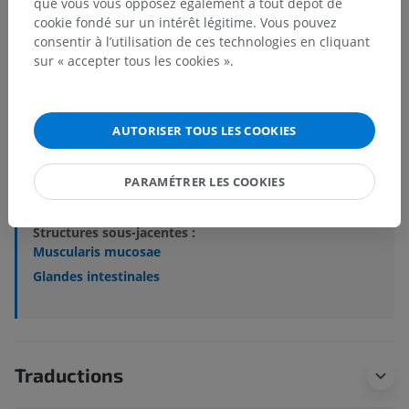
que vous vous opposez également à tout dépôt de
Hiérarchie anatomique
cookie fondé sur un intérêt légitime. Vous pouvez
consentir à l’utilisation de ces technologies en cliquant
sur « accepter tous les cookies ».
Anatomie humaine 2
AUTORISER TOUS LES COOKIES
Anatomie humaine 1
Anatomie systémique
>
Système digestif
>
PARAMÉTRER LES COOKIES
Gros intestin
>
Muqueuse
Structures sous-jacentes :
Muscularis mucosae
Glandes intestinales
Traductions