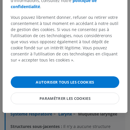
d'informations, consultez notre
politique de
confidentialité
.
Vous pouvez librement donner, refuser ou retirer votre
consentement à tout moment en accédant à notre outil
de gestion des cookies. Si vous ne consentez pas à
l’utilisation de ces technologies, nous considérerons
que vous vous opposez également à tout dépôt de
cookie fondé sur un intérêt légitime. Vous pouvez
consentir à l’utilisation de ces technologies en cliquant
sur « accepter tous les cookies ».
Hiérarchie anatomique
AUTORISER TOUS LES COOKIES
Anatomie humaine 2
PARAMÉTRER LES COOKIES
Corps humain
>
Systèmes viscéraux
>
Système respiratoire
>
Larynx
>
Muqueuse laryngée
Structures sous-jacentes :
Il n'y a aucune structure