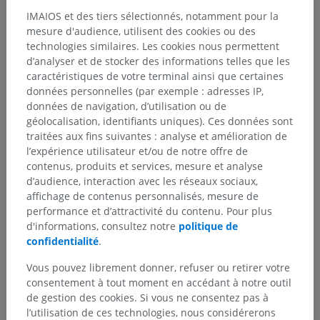
Anneau inguinal superficiel
IMAIOS et des tiers sélectionnés, notamment pour la
mesure d'audience, utilisent des cookies ou des
Muscle oblique interne
technologies similaires. Les cookies nous permettent
Muscle transverse de l'abdomen
d’analyser et de stocker des informations telles que les
Ligne blanche
caractéristiques de votre terminal ainsi que certaines
données personnelles (par exemple : adresses IP,
Ligne semi-lunaire
données de navigation, d’utilisation ou de
géolocalisation, identifiants uniques). Ces données sont
Voir plus
traitées aux fins suivantes : analyse et amélioration de
l’expérience utilisateur et/ou de notre offre de
contenus, produits et services, mesure et analyse
d’audience, interaction avec les réseaux sociaux,
Anatomie humaine 1
affichage de contenus personnalisés, mesure de
performance et d’attractivité du contenu. Pour plus
d'informations, consultez notre
politique de
confidentialité
.
Anatomie comparée chez l’animal
Vous pouvez librement donner, refuser ou retirer votre
consentement à tout moment en accédant à notre outil
de gestion des cookies. Si vous ne consentez pas à
Traductions
l’utilisation de ces technologies, nous considérerons