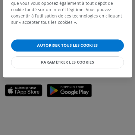
que vous vous opposez également à tout dépôt de
cookie fondé sur un intérêt légitime. Vous pouvez
consentir à l’utilisation de ces technologies en cliquant
Vous avez vu une erreur ?
sur « accepter tous les cookies ».
N’hésitez pas à nous suggérer une correction, une
traduction, une amélioration de contenu.
AUTORISER TOUS LES COOKIES
Signaler un problème
PARAMÉTRER LES COOKIES
TÉLÉCHARGEZ L'APPLI