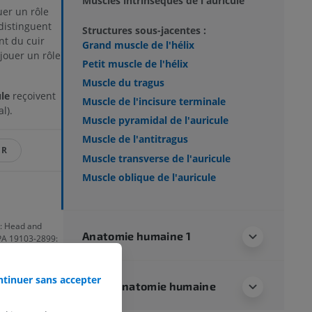
Muscles intrinsèques de l'auricule
er un rôle
 distinguent
Structures sous-jacentes :
nt du cuir
Grand muscle de l'hélix
jouer un rôle
Petit muscle de l'hélix
Muscle du tragus
ule
reçoivent
Muscle de l'incisure terminale
l).
Muscle pyramidal de l'auricule
Muscle de l'antitragus
ER
Muscle transverse de l'auricule
Muscle oblique de l'auricule
8: Head and
Anatomie humaine 1
 PA 19103-2899:
 [Updated 2022
tinuer sans accepter
Neuroanatomie humaine
ls Publishing;
ks/NBK470359/