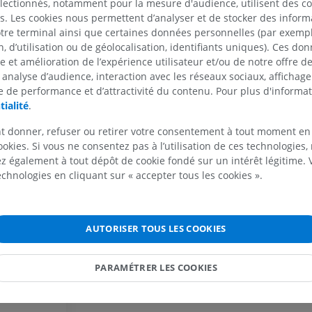
électionnés, notamment pour la mesure d'audience, utilisent des c
s. Les cookies nous permettent d’analyser et de stocker des informa
otre terminal ainsi que certaines données personnelles (par exemple
 d’utilisation ou de géolocalisation, identifiants uniques). Ces don
Galerie
se et amélioration de l’expérience utilisateur et/ou de notre offre 
 analyse d’audience, interaction avec les réseaux sociaux, affichag
 de performance et d’attractivité du contenu. Pour plus d'informat
tialité
.
t donner, refuser ou retirer votre consentement à tout moment en
ookies. Si vous ne consentez pas à l’utilisation de ces technologies
 également à tout dépôt de cookie fondé sur un intérêt légitime.
technologies en cliquant sur « accepter tous les cookies ».
MEMBRE SUPÉRIEUR
MEMBRE INFÉRIEUR
IRM du membre supérieur
Membre inféri
IRM
Illustrations
AUTORISER TOUS LES COOKIES
PREMIUM
PREMIUM
PARAMÉTRER LES COOKIES
IRM de l'épaule
Radiographies
IRM
inférieur
Radiographies
PREMIUM