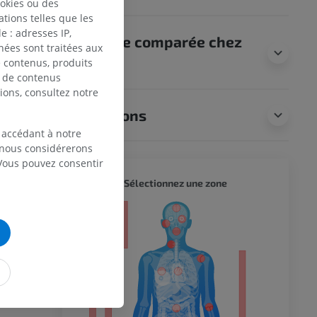
ookies ou des
tions telles que les
 : adresses IP,
Anatomie comparée chez
nées sont traitées aux
l’animal
de contenus, produits
e de contenus
ions, consultez notre
Traductions
 accédant à notre
, nous considérerons
 Vous pouvez consentir
CORPS 
Sélectionnez une zone
eur
 du membre