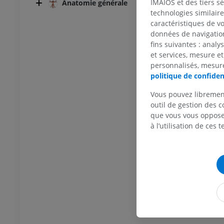
IMAIOS et des tiers s
Anatomie générale
technologies similaire
caractéristiques de v
données de navigation,
fins suivantes : analy
et services, mesure et
personnalisés, mesure
politique de confiden
Vous pouvez libremen
outil de gestion des c
que vous vous opposez
à l’utilisation de ces 
TARSE-PIED
 genou
IRM de la cheville
IRM
UM
PREMIUM
scanner du genou
IRM de l’avant-pied
scanner
IRM
UM
PREMIUM