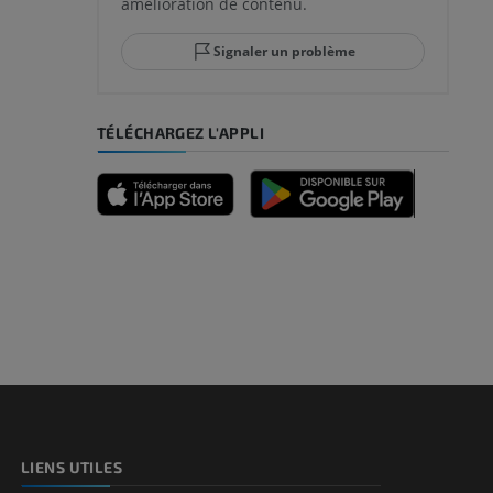
amélioration de contenu.
Signaler un problème
-pied
TÉLÉCHARGEZ L'APPLI
des membres
et os)
e des membres
LIENS UTILES