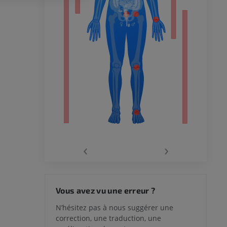
 inférieur
‹
›
 du genou
Vous avez vu une erreur ?
N’hésitez pas à nous suggérer une
correction, une traduction, une
lle et de