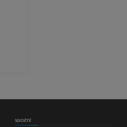
Illustrations
l'arrière-pied
IRM
PREMIUM
PREMIUM
Artériographie du membre
supérieur
IRM de l’avant
Angiographie
IRM
GRATUIT
PREMIUM
Visible human project
Angioscanner 
Photographies
inférieurs
TDM
PREMIUM
PREMIUM
Jambe (artères 
TDM
GRATUIT
Artériographi
SOCIÉTÉ
inférieurs
Angiographie