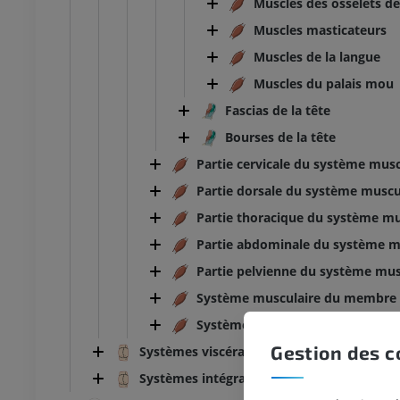
Muscles des osselets de
Muscles masticateurs
Muscles de la langue
Muscles du palais mou
Fascias de la tête
Bourses de la tête
Partie cervicale du système musc
Partie dorsale du système muscu
Partie thoracique du système mu
Partie abdominale du système m
Partie pelvienne du système mus
Système musculaire du membre 
Système musculaire du membre i
Gestion des c
Systèmes viscéraux
Systèmes intégrants