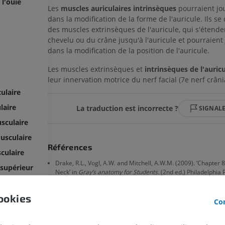
 l'ouïe
Les
muscles auriculaires intrinsèques
pourraient jou
dans la modification de la forme de l'auricule. Ils se
des muscles extrinsèques de l'auricule, qui s'étende
chevelu ou du crâne jusqu'à l'auricule et pourraient 
dans la modification de la position de l'auricule.
Les muscles extrinsèques et
intrinsèques de l'auric
leur innervation motrice du nerf facial (7e nerf crânia
ulaire
laire
La traduction est incorrecte ?
SIGNAL
sculaire
usculaire
Références
culaire
Drake, R.L., Vogl, A.W. and Mitchell, A.W.M. (2009). ‘Chapter 
supérieur
Neck’ in
Gray’s anatomy for Students.
(2nd ed.) Philadelphia
Elsevier, pp. 903-903.
nférieur
ookies
Szymanski, A. and Geiger, Z. Anatomy, Head and Neck, Ear.
Con
Jul 25]. In:
StatPearls [Internet].
Treasure Island (FL): StatPear
2022 Jan-. Available from:
https://www.ncbi.nlm.nih.gov/boo