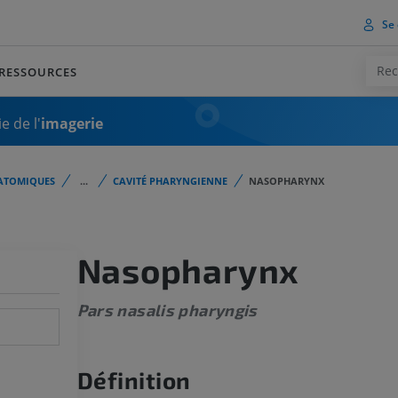
Se 
RESSOURCES
e de l'
imagerie
ATOMIQUES
...
CAVITÉ PHARYNGIENNE
NASOPHARYNX
Nasopharynx
Pars nasalis pharyngis
Définition