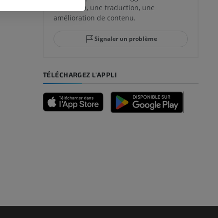
correction, une traduction, une
lle et de
amélioration de contenu.
Signaler un problème
-pied
TÉLÉCHARGEZ L'APPLI
des membres
et os)
e des membres