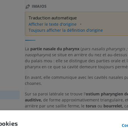
IMAIOS
Traduction automatique
Afficher le texte d'origine
Toujours afficher la définition d’origine
La
partie nasale du pharynx
(
pars nasalis pharyngis ;
nasopharynx
) se situe en arrière du nez et au-dessu
du palais mou : elle se distingue des parties orale et
pharynx en ce que sa cavité demeure toujours permé
En avant, elle communique avec les cavités nasales pa
MEMBRE SUPÉRIEUR
MEMBRE INFÉRIEUR
choanes.
Sur sa paroi latérale se trouve l'
ostium pharyngien d
IRM du membre supérieur
Membre inféri
auditive,
de forme approximativement triangulaire, et
IRM
Illustrations
arrière par une saillie ferme, le
torus
ou
bourrelet,
ca
PREMIUM
PREMIUM
l'extrémité médiale du cartilage de la trompe qui soul
muqueuse. Un pli vertical de la muqueuse, le
pli
ookies
IRM de l'épaule
Radiographies
salpingopharyngien,
s'étend depuis la partie inférieu
Con