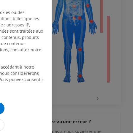
i plus petit,
eure du torus
ookies ou des
uditive se
tions telles que les
fosse de
 : adresses IP,
 inférieur
nées sont traitées aux
de contenus, produits
lièrement
e de contenus
 tissu
ions, consultez notre
enne.
Au-
ane, un
use s'étend
 accédant à notre
 il est connu
, nous considérerons
 Vous pouvez consentir
R
‹
›
 du genou
Vous avez vu une erreur ?
 Gray's Anatomy
N’hésitez pas à nous suggérer une
ed in 1918 –