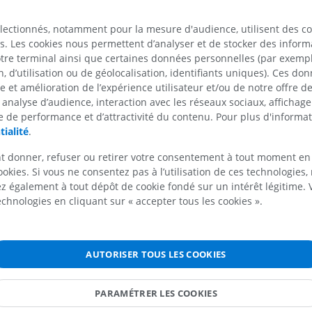
IRM
inférieur
il contient le muscle salpingopharyngien. Un second pl
Radiographies
le
pli salpingopalatin,
s'étend depuis la partie supéri
PREMIUM
u pharynx
électionnés, notamment pour la mesure d'audience, utilisent des c
GRATUIT
jusqu'au palais. En arrière de l'ostium de la trompe a
s. Les cookies nous permettent d’analyser et de stocker des informa
harynx
trouve un récessus profond, le
récessus pharyngien
(
IRM du poignet
otre terminal ainsi que certaines données personnelles (par exemple
Rosenmüller
).
 pharynx
IRM
IRM du membre
 d’utilisation ou de géolocalisation, identifiants uniques). Ces don
IRM
PREMIUM
se et amélioration de l’expérience utilisateur et/ou de notre offre 
Sur la paroi postérieure se trouve une saillie, particu
PREMIUM
 analyse d’audience, interaction avec les réseaux sociaux, affichag
marquée durant l'enfance, produite par une masse de
 de performance et d’attractivité du contenu. Pour plus d'informat
lymphoïde, connue sous le nom de
tonsille pharyngi
IRM du coude
tialité
.
dessus de la tonsille pharyngienne, sur la ligne médi
IRM
IRM de hanche
IRM
abaissement irrégulier en forme de fiole de la muque
u cou
PREMIUM
t donner, refuser ou retirer votre consentement à tout moment en
parfois jusqu'au processus basilaire de l'os occipital ;
PREMIUM
ookies. Si vous ne consentez pas à l’utilisation de ces technologies
sous le nom de
bourse pharyngienne.
IRM de la main
 également à tout dépôt de cookie fondé sur un intérêt légitime.
IRM
IRM du genou
technologies en cliquant sur « accepter tous les cookies ».
IRM
La traduction est incorrecte ?
PREMIUM
SIGNALE
PREMIUM
Radiographies du membre
AUTORISER TOUS LES COOKIES
supérieur
Arthroscanner
Références
Radiographies
Arthroscanner
PARAMÉTRER LES COOKIES
This definition incorporates text from a public domain edition of
PREMIUM
PREMIUM
(20th U.S. edition of Gray's Anatomy of the Human Body, publish