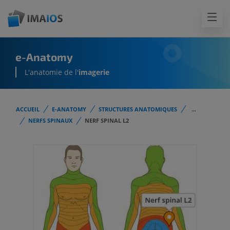
e-Anatomy
L'anatomie de l'
imagerie
ACCUEIL
E-ANATOMY
STRUCTURES ANATOMIQUES
...
NERFS SPINAUX
NERF SPINAL L2