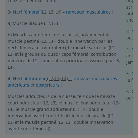
chez le sujet masculin).
organ
scrot
3-
Nerf fémoral
(L2, L3, L4) –
rameaux musculaires
:
pubis
chez 
a) Muscle iliaque (L2, L3)
3-
Ner
b) Muscles antérieurs de la cuisse, notamment le
peau 
muscle pectiné (L2, L3 – double innervation par les
nerfs fémoral et obturateur), le muscle sartorius (L2,
4-
Ne
L3) et le groupe du quadriceps fémoral (contribution
antér
mineure de L2 ; innervation principale assurée par L3,
jambe
L4).
5-
Ne
4-
Nerf obturateur
(L2, L3, L4) –
rameaux musculaires
la fa
antérieurs
et
postérieurs :
6- Co
Muscles adducteurs de la cuisse, tels que le muscle
par l
court adducteur (L2, L3), le muscle long adducteur (L2-
L4), le muscle grand adducteur (L2-L4 ; double
innervation avec le nerf tibial), le muscle gracile (L2,
L3) et le muscle pectiné (L2, L3 ; double innervation
avec le nerf fémoral).