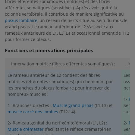
fibres efférentes somatiques (motrices) et des fibres
afférentes somatiques (sensitives). Après avoir quitté la
colonne vertébrale, il contribue de manière significative au
plexus lombaire
, un réseau de nerfs situé au sein du muscle
grand psoas. Le rameau antérieur de L2 s'associe aux
rameaux antérieurs de L1, L3, L4 et occasionnellement de T12
pour former ce plexus.
Fonctions et innervations principales
Innervation motrice (fibres efférentes somatiques)
:
Inn
Le rameau antérieur de L2 contient des fibres
Les f
motrices (efférentes somatiques) qui cheminent par
assur
les branches du plexus lombaire pour innerver de
nerfs
nombreux muscles :
1-
Ra
1- Branches directes :
Muscle grand psoas
(L1-L3) et
Sensi
muscle carré des lombes
(T12-L4).
supér
2-
Rameau génital du nerf génitofémoral (L1, L2)
:
2-
Ra
Muscle crémaster
(facilitant le réflexe crémastérien
Sensi