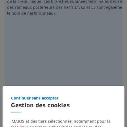
de la crête iliaque. Les branches cutanées terminales des ram
des rameaux postérieurs des nerfs L1, L2 et L3 sont égalemen
le nom de nerfs clunéaux.
Continuer sans accepter
Gestion des cookies
C.
STRUCTURES SUPPLÉMENTAIRES ASSOCIÉES
AU NERF SPINAL L2
:
IMAIOS et des tiers sélectionnés, notamment pour la
a) Nerf méningé récurrent (rameau méningé) :