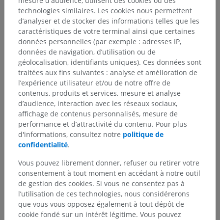
mesure d'audience, utilisent des cookies ou des
technologies similaires. Les cookies nous permettent
Le nerf méningé récurrent (ou rameau méningé) prend
d’analyser et de stocker des informations telles que les
origine soit du
nerf spinal L2
, soit de l'un de ses rameaux. Ce
caractéristiques de votre terminal ainsi que certaines
petit nerf réintègre le canal vertébral par le foramen
données personnelles (par exemple : adresses IP,
intervertébral et assure l'innervation sensitive de :
données de navigation, d’utilisation ou de
Les méninges (enveloppes protectrices de la moelle
géolocalisation, identifiants uniques). Ces données sont
spinale),
traitées aux fins suivantes : analyse et amélioration de
l’expérience utilisateur et/ou de notre offre de
L'annulus fibrosus des disques intervertébraux,
contenus, produits et services, mesure et analyse
d’audience, interaction avec les réseaux sociaux,
Les corps vertébraux et le périoste,
affichage de contenus personnalisés, mesure de
performance et d’attractivité du contenu. Pour plus
Les vaisseaux sanguins adjacents.
d'informations, consultez notre
politique de
b) Connexions sympathiques :
confidentialité
.
Par l'intermédiaire des rameaux communicants blancs et gris,
Vous pouvez librement donner, refuser ou retirer votre
le
nerf spinal L2
se connecte au tronc sympathique. Les
consentement à tout moment en accédant à notre outil
rameaux communicants blancs permettent aux fibres
de gestion des cookies. Si vous ne consentez pas à
sympathiques préganglionnaires d'atteindre le tronc
l’utilisation de ces technologies, nous considérerons
sympathique, tandis que les rameaux communicants gris
que vous vous opposez également à tout dépôt de
permettent aux fibres sympathiques postganglionnaires
cookie fondé sur un intérêt légitime. Vous pouvez