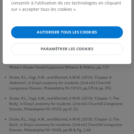
d'atteindre leurs cibles périphériques, telles que les glandes
consentir à l’utilisation de ces technologies en cliquant
sudoripares et les vaisseaux sanguins.
sur « accepter tous les cookies ».
La traduction est incorrecte ?
SIGNALER
AUTORISER TOUS LES COOKIES
Références
PARAMÉTRER LES COOKIES
Snell, R.S. (2010). ‘Chapter 14: The spinal cord and the ascending and
descending tracts’, in Clinical Neuroanatomy. (7th ed.) Philadelphia:
Wolters Kluwer Health/Lippincott Williams & Wilkins, pp. 137.
Drake, R.L., Vogl, A.W., and Mitchell, A.W.M. (2010). ‘Chapter 4:
Abdomen’, in Gray’s anatomy for students. (2nd ed.) Churchill
Livingstone Elsevier, Philadelphia PA 19103, pp.276 & pp. 350.
Drake, R.L., Vogl, A.W., and Mitchell, A.W.M. (2010). ‘Chapter 1: The
Body’, in Gray’s anatomy for students. (2nd ed.) Churchill Livingstone
Elsevier, Philadelphia PA 19103, pp.41-52.
Drake, R.L., Vogl, A.W., and Mitchell, A.W.M. (2010). ‘Chapter 2: The
Back’, in Gray’s anatomy for students. (2nd ed.) Churchill Livingstone
Elsevier, Philadelphia PA 19103, pp.96 & Fig. 2.44.