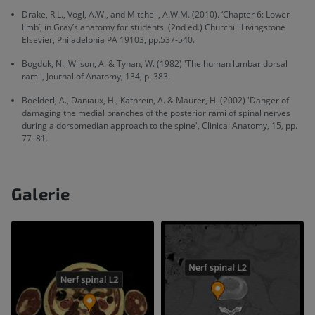
Drake, R.L., Vogl, A.W., and Mitchell, A.W.M. (2010). ‘Chapter 6: Lower
limb’, in Gray’s anatomy for students. (2nd ed.) Churchill Livingstone
Elsevier, Philadelphia PA 19103, pp.537-540.
Bogduk, N., Wilson, A. & Tynan, W. (1982) 'The human lumbar dorsal
rami', Journal of Anatomy, 134, p. 383.
Boelderl, A., Daniaux, H., Kathrein, A. & Maurer, H. (2002) 'Danger of
damaging the medial branches of the posterior rami of spinal nerves
during a dorsomedian approach to the spine', Clinical Anatomy, 15, pp.
77–81.
Galerie