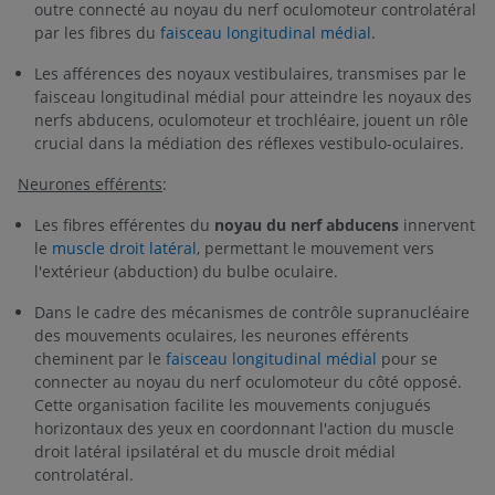
outre connecté au noyau du nerf oculomoteur controlatéral
par les fibres du
faisceau longitudinal médial
.
Les afférences des noyaux vestibulaires, transmises par le
faisceau longitudinal médial pour atteindre les noyaux des
nerfs abducens, oculomoteur et trochléaire, jouent un rôle
crucial dans la médiation des réflexes vestibulo-oculaires.
Neurones efférents
:
Les fibres efférentes du
noyau du nerf abducens
innervent
le
muscle droit latéral
, permettant le mouvement vers
l'extérieur (abduction) du bulbe oculaire.
Dans le cadre des mécanismes de contrôle supranucléaire
des mouvements oculaires, les neurones efférents
cheminent par le
faisceau longitudinal médial
pour se
connecter au noyau du nerf oculomoteur du côté opposé.
Cette organisation facilite les mouvements conjugués
horizontaux des yeux en coordonnant l'action du muscle
droit latéral ipsilatéral et du muscle droit médial
controlatéral.