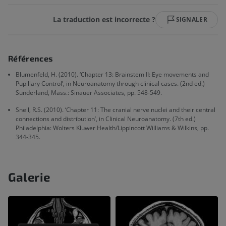
La traduction est incorrecte ?
SIGNALER
Références
Blumenfeld, H. (2010). ‘Chapter 13: Brainstem II: Eye movements and
Pupillary Control’, in Neuroanatomy through clinical cases. (2nd ed.)
Sunderland, Mass.: Sinauer Associates, pp. 548-549.
Snell, R.S. (2010). ‘Chapter 11: The cranial nerve nuclei and their central
connections and distribution’, in Clinical Neuroanatomy. (7th ed.)
Philadelphia: Wolters Kluwer Health/Lippincott Williams & Wilkins, pp.
344-345.
Galerie