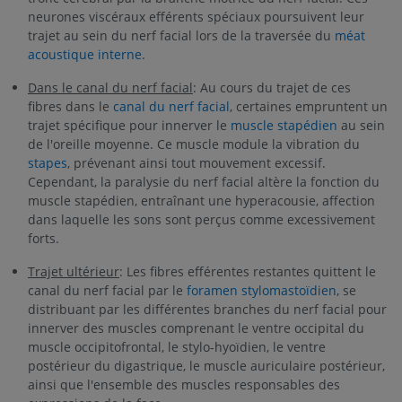
neurones viscéraux efférents spéciaux poursuivent leur
trajet au sein du nerf facial lors de la traversée du
méat
acoustique interne
.
Dans le canal du nerf facial
: Au cours du trajet de ces
fibres dans le
canal du nerf facial
, certaines empruntent un
trajet spécifique pour innerver le
muscle stapédien
au sein
de l'oreille moyenne. Ce muscle module la vibration du
stapes
, prévenant ainsi tout mouvement excessif.
Cependant, la paralysie du nerf facial altère la fonction du
muscle stapédien, entraînant une hyperacousie, affection
dans laquelle les sons sont perçus comme excessivement
forts.
Trajet ultérieur
: Les fibres efférentes restantes quittent le
canal du nerf facial par le
foramen stylomastoïdien
, se
distribuant par les différentes branches du nerf facial pour
innerver des muscles comprenant le ventre occipital du
muscle occipitofrontal, le stylo-hyoïdien, le ventre
postérieur du digastrique, le muscle auriculaire postérieur,
ainsi que l'ensemble des muscles responsables des