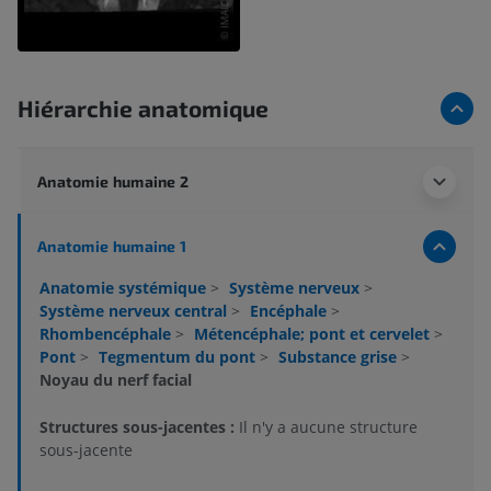
Hiérarchie anatomique
Anatomie humaine 2
Anatomie humaine 1
Anatomie systémique
>
Système nerveux
>
Système nerveux central
>
Encéphale
>
Rhombencéphale
>
Métencéphale; pont et cervelet
>
Pont
>
Tegmentum du pont
>
Substance grise
>
Noyau du nerf facial
Structures sous-jacentes :
Il n'y a aucune structure
sous-jacente