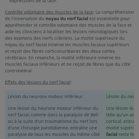
expressions de la face.
Contrôle volontaire des muscles de la face
: La compréhension
de l'innervation du
noyau du nerf facial
est essentielle pour
appréhender le contrôle volontaire des muscles de la face et
aide les cliniciens à localiser les lésions neurologiques lors
des examens des nerfs crâniens. La moitié supérieure du
noyau du nerf facial innerve les muscles faciaux supérieurs
et reçoit des fibres corticonucléaires des deux cortex
cérébraux. En revanche, la moitié inférieure innerve les
muscles faciaux inférieurs et ne reçoit de fibres que du côté
controlatéral.
Effets des lésions du nerf facial
:
Lésion du neurone moteur inférieur
Lésion du neur
Une lésion du neurone moteur inférieur du
Une lésion du 
nerf facial, comme dans la paralysie de Bell
telle qu'un acci
ou à la suite d'un traumatisme du nerf lors
cortical, entraî
d'une chirurgie parotidienne, entraîne une
moitié supérie
paralysie de tous les muscles du même côté
facial
reste fonc