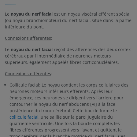
Le
noyau du nerf facial
est un noyau viscéral efférent spécial
(ou noyau branchiomoteur) du nerf facial, situé dans la partie
inférieure du pont.
Connexions afférentes
:
Le
noyau du nerf facial
reçoit des afférences des deux cortex
cérébraux par l'intermédiaire de neurones moteurs
supérieurs, également appelés fibres corticonucléaires.
Connexions efférentes
:
Collicule facial
: Le noyau contient les corps cellulaires des
neurones moteurs inférieurs efférents. Après leur
émergence, ces neurones se dirigent vers l'arrière pour
contourner le noyau du nerf abducens [VI] à la face
postérieure du tronc cérébral. Cette boucle forme le
collicule facial
, une saillie sur la paroi jugulaire du
quatrième ventricule. Une fois la boucle complète, les
fibres efférentes progressent vers l'avant et quittent le
tronc cérébral par la branche motrice du nerf facial. Ces