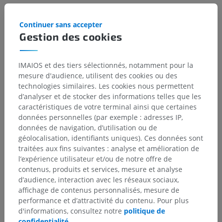
Blumenfeld, H. (2010). ‘Chapter 13: Brainstem II: Eye movements and
Pupillary Control’, in Neuroanatomy through clinical cases. (2nd ed.)
Sunderland, Mass.: Sinauer Associates, pp. 479-484.
Continuer sans accepter
Gestion des cookies
Snell, R.S. (2010). ‘Chapter 11: The cranial nerve nuclei and their central
connections and distribution’, in Clinical Neuroanatomy. (7th ed.)
Philadelphia: Wolters Kluwer Health/Lippincott Williams & Wilkins, pp.
IMAIOS et des tiers sélectionnés, notamment pour la
346-348.
mesure d'audience, utilisent des cookies ou des
Dulak D, Naqvi IA. Neuroanatomy, Cranial Nerve 7 (Facial) [Updated
technologies similaires. Les cookies nous permettent
2023 Jul 24]. In: StatPearls [Internet]. Treasure Island (FL): StatPearls
d’analyser et de stocker des informations telles que les
Publishing; 2024 Jan-. Available from:
caractéristiques de votre terminal ainsi que certaines
https://www.ncbi.nlm.nih.gov/books/NBK526119/
données personnelles (par exemple : adresses IP,
données de navigation, d’utilisation ou de
géolocalisation, identifiants uniques). Ces données sont
Galerie
traitées aux fins suivantes : analyse et amélioration de
l’expérience utilisateur et/ou de notre offre de
contenus, produits et services, mesure et analyse
d’audience, interaction avec les réseaux sociaux,
affichage de contenus personnalisés, mesure de
performance et d’attractivité du contenu. Pour plus
d'informations, consultez notre
politique de
confidentialité
.