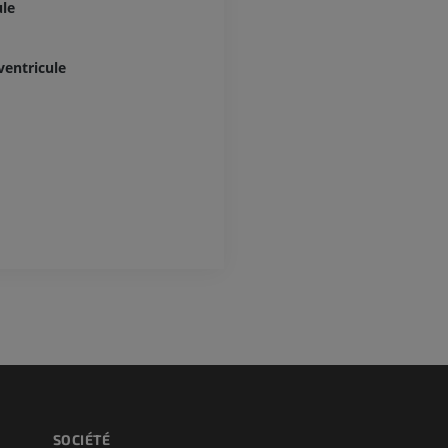
Photographies
inférieurs
ule
TDM
PREMIUM
PREMIUM
ventricule
Jambe (artères 
TDM
GRATUIT
Artériographi
inférieurs
Angiographie
GRATUIT
SOCIÉTÉ