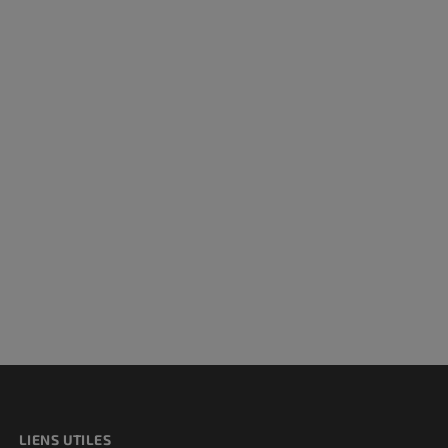
et os)
e des membres
LIENS UTILES