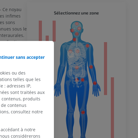
- Ce noyau
CORPS 
Sélectionnez une zone
es infimes
les sons
eur
nnues sous le
nteraurales.
ocalisation
 du membre
tinuer sans accepter
yaux
r l'activité
l'oreille
ookies ou des
tions telles que les
 : adresses IP,
apézoïde et
 inférieur
nées sont traitées aux
périeur
de contenus, produits
 la qualité
e de contenus
er leur
ions, consultez notre
 accédant à notre
cte ?
, nous considérerons