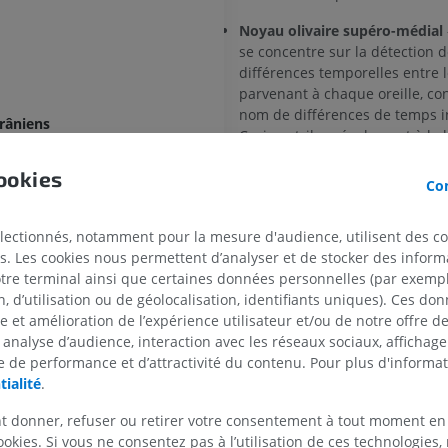
Noyau olivaire supéro-médial
MEMBRE SUPÉRIEUR
MEMBRE INFÉRIEUR
se concentre sur la détection d
différences temporelles entre 
IRM du membre supérieur
Membre inféri
parvenant à chaque oreille, co
IRM
Illustrations
nom de différences de temps i
râniens
PREMIUM
PREMIUM
Ceci contribue également à la l
du tronc cérébral
sonore.
ookies
IRM de l'épaule
Radiographies
Con
Noyaux péri-olivaires
- Ces no
IRM
inférieur
contribuent à ajuster et à régule
Radiographies
PREMIUM
de la cochlée, qui fait partie de 
électionnés, notamment pour la mesure d'audience, utilisent des c
érébelleux
GRATUIT
interne.
s. Les cookies nous permettent d’analyser et de stocker des informa
IRM du poignet
otre terminal ainsi que certaines données personnelles (par exemple
Ensemble, les noyaux du corps tr
IRM
IRM du membre
 d’utilisation ou de géolocalisation, identifiants uniques). Ces don
ontin
le complexe nucléaire olivaire su
IRM
se et amélioration de l’expérience utilisateur et/ou de notre offre 
PREMIUM
re du pont
travaillent à traiter la direction et
PREMIUM
 analyse d’audience, interaction avec les réseaux sociaux, affichag
des sons, nous aidant à détermin
 de performance et d’attractivité du contenu. Pour plus d'informat
u pont
IRM du coude
provenance.
tialité
.
IRM
IRM de hanche
e grise du tegmentum du pont
IRM
PREMIUM
t donner, refuser ou retirer votre consentement à tout moment en
e orale du noyau spinal du nerf trijumeau
La traduction est incorre
PREMIUM
ookies. Si vous ne consentez pas à l’utilisation de ces technologies