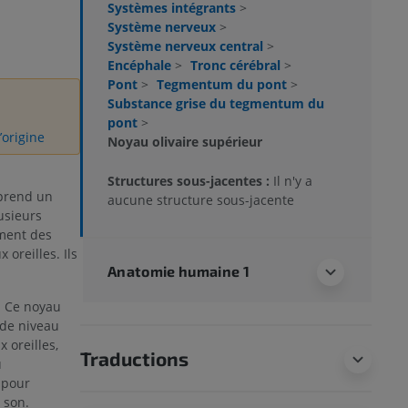
Systèmes intégrants
>
Système nerveux
>
Système nerveux central
>
Encéphale
>
Tronc cérébral
>
Pont
>
Tegmentum du pont
>
Substance grise du tegmentum du
pont
>
’origine
Noyau olivaire supérieur
Structures sous-jacentes :
Il n'y a
rend un
aucune structure sous-jacente
usieurs
ement des
 oreilles. Ils
Anatomie humaine 1
 Ce noyau
 de niveau
x oreilles,
Traductions
u
l pour
 son.