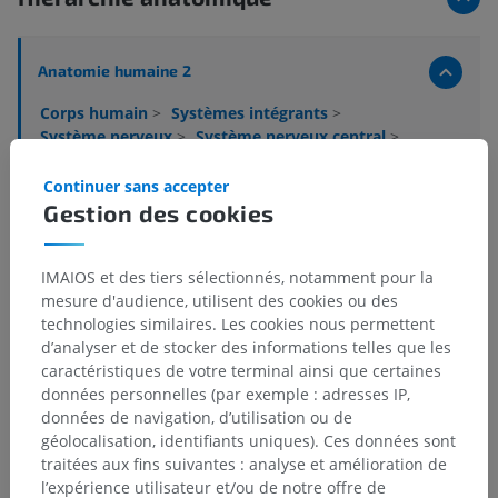
Anatomie humaine 2
Corps humain
>
Systèmes intégrants
>
Système nerveux
>
Système nerveux central
>
Encéphale
>
Tronc cérébral
>
Pont
>
Tegmentum du pont
>
Continuer sans accepter
Formation réticulaire du pont
>
Gestion des cookies
Noyau réticulaire du tegmentum du pont
Structures sous-jacentes :
Il n'y a aucune structure
IMAIOS et des tiers sélectionnés, notamment pour la
sous-jacente
mesure d'audience, utilisent des cookies ou des
technologies similaires. Les cookies nous permettent
d’analyser et de stocker des informations telles que les
caractéristiques de votre terminal ainsi que certaines
Anatomie humaine 1
données personnelles (par exemple : adresses IP,
données de navigation, d’utilisation ou de
géolocalisation, identifiants uniques). Ces données sont
traitées aux fins suivantes : analyse et amélioration de
Traductions
l’expérience utilisateur et/ou de notre offre de