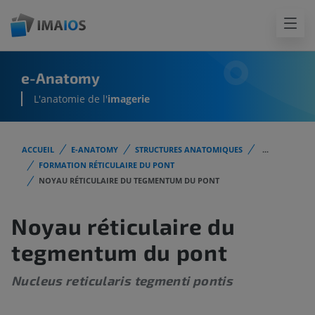
e-Anatomy
L'anatomie de l'
imagerie
ACCUEIL
E-ANATOMY
STRUCTURES ANATOMIQUES
...
FORMATION RÉTICULAIRE DU PONT
NOYAU RÉTICULAIRE DU TEGMENTUM DU PONT
Noyau réticulaire du
tegmentum du pont
Nucleus reticularis tegmenti pontis