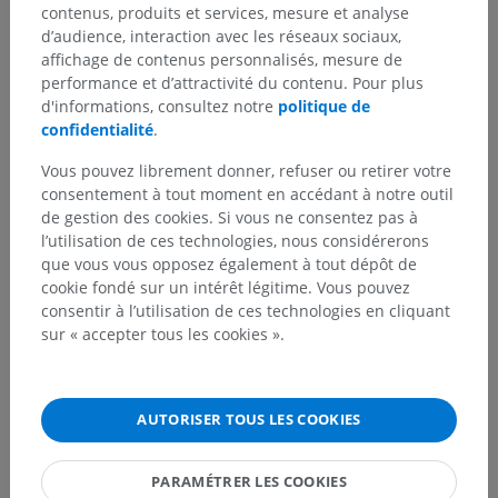
contenus, produits et services, mesure et analyse
d’audience, interaction avec les réseaux sociaux,
affichage de contenus personnalisés, mesure de
performance et d’attractivité du contenu. Pour plus
Vous avez vu une erreur ?
d'informations, consultez notre
politique de
N’hésitez pas à nous suggérer une correction, une
confidentialité
.
traduction, une amélioration de contenu.
Vous pouvez librement donner, refuser ou retirer votre
consentement à tout moment en accédant à notre outil
Signaler un problème
de gestion des cookies. Si vous ne consentez pas à
l’utilisation de ces technologies, nous considérerons
que vous vous opposez également à tout dépôt de
TÉLÉCHARGEZ L'APPLI
cookie fondé sur un intérêt légitime. Vous pouvez
consentir à l’utilisation de ces technologies en cliquant
sur « accepter tous les cookies ».
AUTORISER TOUS LES COOKIES
PARAMÉTRER LES COOKIES