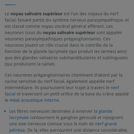
Le
noyau salivaire supérieur
est l'un des noyaux du nerf
facial, faisant partie du système nerveux parasympathique, et
est classé comme noyau viscéral général efférent. Les
neurones issus du
noyau salivaire supérieur
sont appelés
neurones parasympathiques préganglionnaires. Ces
neurones jouent un rôle crucial dans le contrôle de la
fonction de la glande lacrymale (qui produit les larmes) ainsi
que des glandes salivaires submandibulaires et sublinguales
(qui produisent la salive).
Ces neurones préganglionnaires cheminent d'abord par la
racine sensitive du nerf facial, également appelée nerf
intermédiaire. Ils poursuivent leur trajet à travers le
nerf
facial
et traversent un petit orifice de la base du crâne appelé
le
méat acoustique interne
.
Les fibres nerveuses destinées à innerver la
glande
lacrymale
contournent le ganglion géniculé et rejoignent
une voie nerveuse connue sous le nom de
nerf grand
pétreux
. De là, elles parcourent une distance considérable,