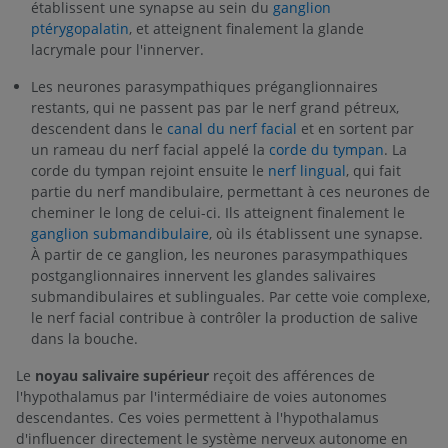
établissent une synapse au sein du
ganglion
ptérygopalatin
, et atteignent finalement la glande
lacrymale pour l'innerver.
Les neurones parasympathiques préganglionnaires
restants, qui ne passent pas par le nerf grand pétreux,
descendent dans le
canal du nerf facial
et en sortent par
un rameau du nerf facial appelé la
corde du tympan
. La
corde du tympan rejoint ensuite le
nerf lingual
, qui fait
partie du nerf mandibulaire, permettant à ces neurones de
cheminer le long de celui-ci. Ils atteignent finalement le
ganglion submandibulaire
, où ils établissent une synapse.
À partir de ce ganglion, les neurones parasympathiques
postganglionnaires innervent les glandes salivaires
submandibulaires et sublinguales. Par cette voie complexe,
le nerf facial contribue à contrôler la production de salive
dans la bouche.
Le
noyau salivaire supérieur
reçoit des afférences de
l'hypothalamus par l'intermédiaire de voies autonomes
descendantes. Ces voies permettent à l'hypothalamus
d'influencer directement le système nerveux autonome en