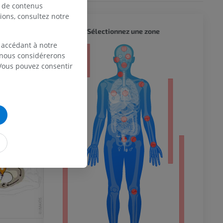
y.
(7th ed.)
e de contenus
ippincott
ions, consultez notre
CORPS 
Sélectionnez une zone
. Anterior
rganization and
 accédant à notre
1): pp.1869-
eur
, nous considérerons
 Vous pouvez consentir
436078.95856.56
 du membre
 inférieur