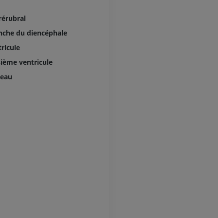
PREMIUM
érubral
IRM de la main
IRM
IRM du genou
nche du diencéphale
IRM
PREMIUM
ricule
PREMIUM
sième ventricule
Radiographies du membre
supérieur
Arthroscanner
veau
Radiographies
Arthroscanner
PREMIUM
PREMIUM
Membre supérieur
IRM de la chevi
Illustrations
l'arrière-pied
IRM
PREMIUM
PREMIUM
Artériographie du membre
supérieur
IRM de l’avant
Angiographie
IRM
GRATUIT
PREMIUM