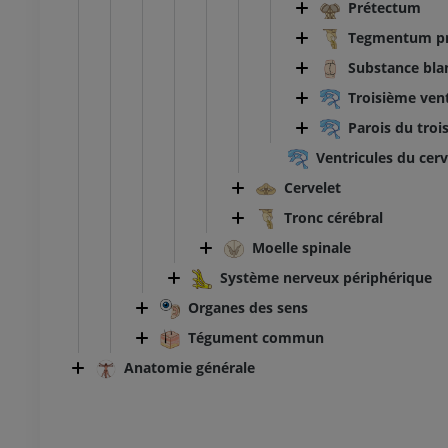
IT
GRATUIT
Prétectum
Tegmentum pr
 inférieur
Membre inférieur
Substance bla
ations
Illustrations
Troisième vent
UM
PREMIUM
Parois du troi
TDM de la cheville et du pied
Ventricules du cer
TDM
Cervelet
PREMIUM
Tronc cérébral
Moelle spinale
Système nerveux périphérique
Organes des sens
Tégument commun
Anatomie générale