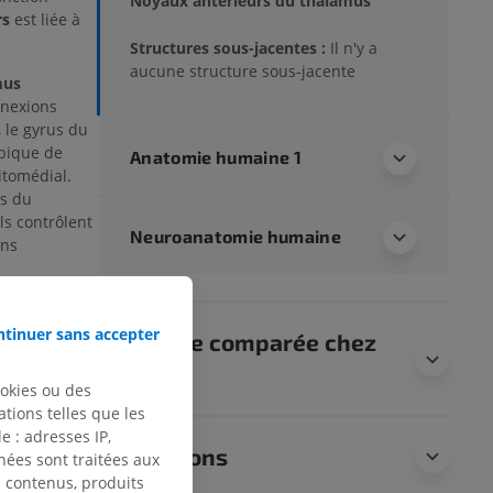
Noyaux antérieurs du thalamus
rs
est liée à
Structures sous-jacentes :
Il n'y a
aucune structure sous-jacente
mus
nnexions
 le gyrus du
mbique de
Anatomie humaine 1
itomédial.
us du
ils contrôlent
Neuroanatomie humaine
ons
cte ?
tinuer sans accepter
Anatomie comparée chez
l’animal
ookies ou des
tions telles que les
 : adresses IP,
Traductions
nées sont traitées aux
halamus and its
de contenus, produits