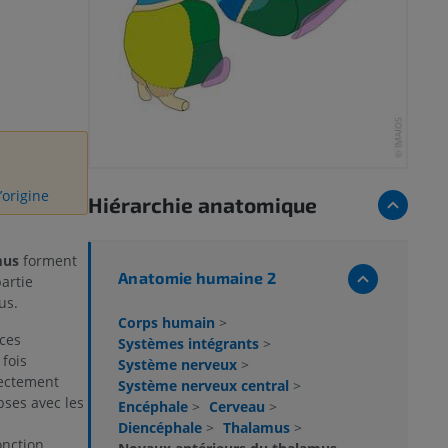
’origine
Hiérarchie anatomique
mus
forment
Anatomie humaine 2
artie
us.
Corps humain
>
ces
Systèmes intégrants
>
fois
Système nerveux
>
rectement
Système nerveux central
>
pses avec les
Encéphale
>
Cerveau
>
Diencéphale
>
Thalamus
>
onction