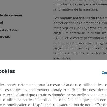
importante des
noyaux antérieu
la formation de la mémoire.
ale du cerveau
Les
noyaux antérieurs
du thala
al
entretiennent également des co
réciproques avec l'hypothalamus,
 du cerveau
cingulum antérieur (le circuit li
cerveau
PAPEZ) et le cortex préfrontal orb
Par leurs connexions avec le gyr
cingulum et le cortex préfrontal, 
le tonus émotionnel et les foncti
exécutives.
bénula
ookies
La traduction est incorre
Con
SIGNALER
 latéral
électionnés, notamment pour la mesure d'audience, utilisent des c
é médial
s. Les cookies nous permettent d’analyser et de stocker des informa
que
otre terminal ainsi que certaines données personnelles (par exemple
Références
 d’utilisation ou de géolocalisation, identifiants uniques). Ces don
ue
Snell, R.S. (2010). ‘Chapter 12: The T
se et amélioration de l’expérience utilisateur et/ou de notre offre 