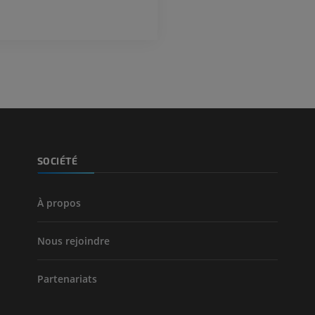
Visible human project
Angioscanner 
Photographies
inférieurs
TDM
PREMIUM
PREMIUM
Jambe (artères 
TDM
GRATUIT
Artériographi
SOCIÉTÉ
inférieurs
Angiographie
GRATUIT
À propos
Nous rejoindre
Partenariats