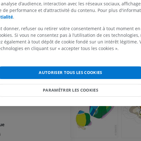
Connections’, in
Clinical Neuroanatom
de l'hypothalamus
 analyse d’audience, interaction avec les réseaux sociaux, affichag
Philadelphia: Wolters Kluwer Health/L
 de performance et d’attractivité du contenu. Pour plus d'informat
ire
Williams & Wilkins, pp. 372.
tialité
.
MEMBRE SUPÉRIEUR
MEMBRE INFÉRIEUR
Child, N.D. and Benarroch, E.E. (2013)
nucleus of the thalamus: functional o
t donner, refuser ou retirer votre consentement à tout moment en
clinical implications. Neurology, 81(2
IRM du membre supérieur
Membre inféri
ookies. Si vous ne consentez pas à l’utilisation de ces technologies
1876. DOI:
térieurs du thalamus
IRM
Illustrations
 également à tout dépôt de cookie fondé sur un intérêt légitime.
https://doi.org/10.1212/01.wnl.0000
PREMIUM
PREMIUM
technologies en cliquant sur « accepter tous les cookies ».
édiaux du thalamus
dullaires du thalamus
IRM de l'épaule
Radiographies
tralaminaires du thalamus
IRM
inférieur
AUTORISER TOUS LES COOKIES
Galerie
Radiographies
atéraux du thalamus
PREMIUM
GRATUIT
riventriculaires du thalamus
PARAMÉTRER LES COOKIES
IRM du poignet
s corps géniculés
IRM
IRM du membre
IRM
PREMIUM
PREMIUM
IRM du coude
ue
IRM
IRM de hanche
s
IRM
PREMIUM