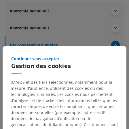
Anatomie humaine 2
Anatomie humaine 1
Neuroanatomie humaine
Système nerveux central
>
Encéphale
>
Continuer sans accepter
Prosencéphale
>
Diencéphale
>
Gestion des cookies
Morphologie interne
>
Thalamus
>
Substance grise
>
Noyaux géniculés
>
Nohaux du corps géniculé médial
IMAIOS et des tiers sélectionnés, notamment pour la
mesure d'audience, utilisent des cookies ou des
Structures sous-jacentes :
technologies similaires. Les cookies nous permettent
Noyau ventral
d’analyser et de stocker des informations telles que les
Noyau dorsal
caractéristiques de votre terminal ainsi que certaines
données personnelles (par exemple : adresses IP,
Noyau médial magnocellulaire
données de navigation, d’utilisation ou de
géolocalisation, identifiants uniques). Ces données sont