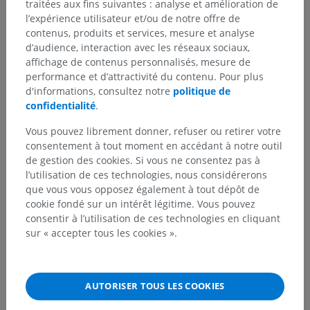
traitées aux fins suivantes : analyse et amélioration de
l’expérience utilisateur et/ou de notre offre de
contenus, produits et services, mesure et analyse
Traductions
d’audience, interaction avec les réseaux sociaux,
affichage de contenus personnalisés, mesure de
performance et d’attractivité du contenu. Pour plus
d'informations, consultez notre
politique de
Vous avez vu une erreur ?
confidentialité
.
N’hésitez pas à nous suggérer une correction, une
Vous pouvez librement donner, refuser ou retirer votre
traduction, une amélioration de contenu.
consentement à tout moment en accédant à notre outil
de gestion des cookies. Si vous ne consentez pas à
Signaler un problème
l’utilisation de ces technologies, nous considérerons
que vous vous opposez également à tout dépôt de
cookie fondé sur un intérêt légitime. Vous pouvez
consentir à l’utilisation de ces technologies en cliquant
TÉLÉCHARGEZ L'APPLI
sur « accepter tous les cookies ».
AUTORISER TOUS LES COOKIES