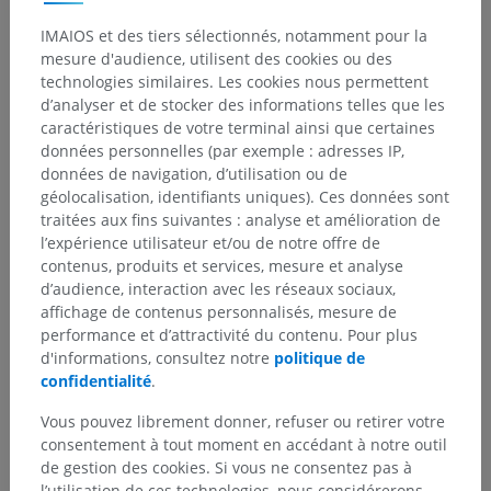
IMAIOS et des tiers sélectionnés, notamment pour la
Anatomie humaine 2
mesure d'audience, utilisent des cookies ou des
technologies similaires. Les cookies nous permettent
d’analyser et de stocker des informations telles que les
Anatomie humaine 1
caractéristiques de votre terminal ainsi que certaines
Anatomie systémique
>
Système nerveux
>
données personnelles (par exemple : adresses IP,
Système nerveux central
>
Encéphale
>
données de navigation, d’utilisation ou de
Rhombencéphale
>
Métencéphale; pont et cervelet
>
géolocalisation, identifiants uniques). Ces données sont
Pont
>
Tegmentum du pont
>
Substance grise
>
traitées aux fins suivantes : analyse et amélioration de
Noyaux du corps trapézoïde
l’expérience utilisateur et/ou de notre offre de
contenus, produits et services, mesure et analyse
Structures sous-jacentes :
d’audience, interaction avec les réseaux sociaux,
Noyau antérieur du corps trapézoïde
affichage de contenus personnalisés, mesure de
performance et d’attractivité du contenu. Pour plus
Noyau latéral du corps trapézoïde
d'informations, consultez notre
politique de
Noyau médial du corps trapézoïde
confidentialité
.
Vous pouvez librement donner, refuser ou retirer votre
consentement à tout moment en accédant à notre outil
de gestion des cookies. Si vous ne consentez pas à
Traductions
l’utilisation de ces technologies, nous considérerons