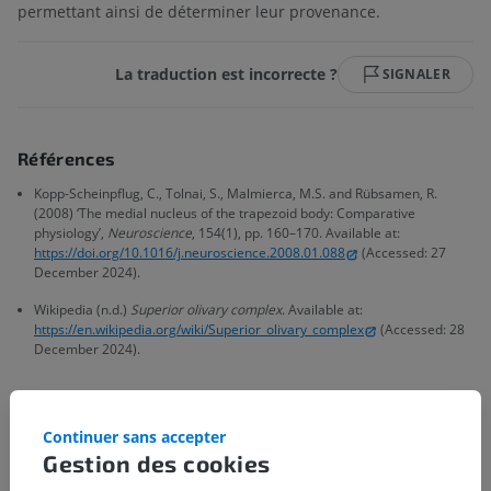
permettant ainsi de déterminer leur provenance.
La traduction est incorrecte ?
SIGNALER
Références
Kopp-Scheinpflug, C., Tolnai, S., Malmierca, M.S. and Rübsamen, R.
(2008) ‘The medial nucleus of the trapezoid body: Comparative
physiology’,
Neuroscience
, 154(1), pp. 160–170. Available at:
https://doi.org/10.1016/j.neuroscience.2008.01.088
(Accessed: 27
December 2024).
Wikipedia (n.d.)
Superior olivary complex
. Available at:
https://en.wikipedia.org/wiki/Superior_olivary_complex
(Accessed: 28
December 2024).
Continuer sans accepter
Hiérarchie anatomique
Gestion des cookies