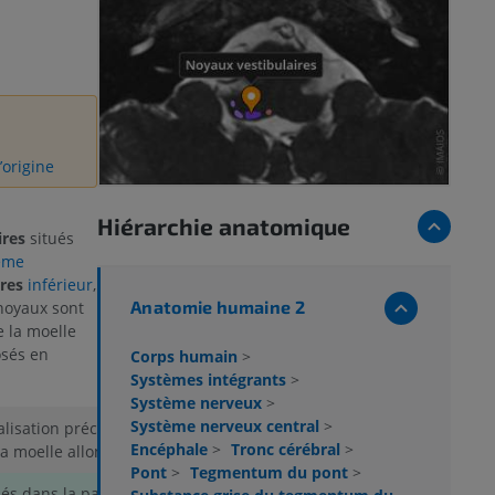
’origine
Hiérarchie anatomique
ires
situés
ième
res
inférieur
,
Anatomie humaine 2
 noyaux sont
e la moelle
osés en
Corps humain
>
Systèmes intégrants
>
Système nerveux
>
Système nerveux central
>
alisation précise, près de la jonction
Encéphale
>
Tronc cérébral
>
la moelle allongée et du pont
Pont
>
Tegmentum du pont
>
ués dans la partie supérieure de la