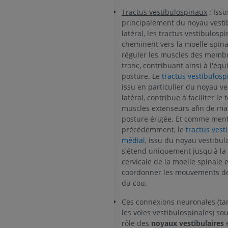
Tractus vestibulospinaux
: Issu
Artériographi
principalement du noyau vesti
inférieurs
latéral, les tractus vestibulosp
Angiographie
cheminent vers la moelle spin
GRATUIT
réguler les muscles des membr
tronc, contribuant ainsi à l'équi
posture. Le
tractus vestibulospi
issu en particulier du noyau ve
latéral, contribue à faciliter le
muscles extenseurs afin de mai
posture érigée. Et comme men
précédemment, le
tractus vest
médial
, issu du noyau vestibul
s'étend uniquement jusqu'à la
cervicale de la moelle spinale 
coordonner les mouvements de 
du cou.
Ces connexions neuronales (ta
les voies vestibulospinales) sou
rôle des
noyaux vestibulaires
e