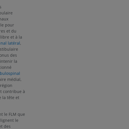
s
e des membres
bulaire
inaux
ale pour
es et du
libre et à la
nal latéral
,
stibulaire
 tonus des
ntenir la
tionné
ibulospinal
aire médial,
 région
et contribue à
la tête et
nt le FLM que
lignent le
t des