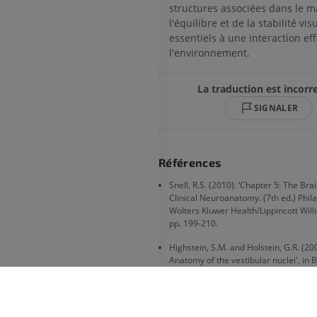
structures associées dans le m
l'équilibre et de la stabilité vis
essentiels à une interaction ef
l'environnement.
La traduction est incorre
SIGNALER
Références
Snell, R.S. (2010). ‘Chapter 5: The Brai
Clinical Neuroanatomy. (7th ed.) Phila
Wolters Kluwer Health/Lippincott Will
pp. 199-210.
Highstein, S.M. and Holstein, G.R. (20
Anatomy of the vestibular nuclei', in 
J.A. (ed.) Progress in Brain Research.
Amsterdam: Elsevier, pp. 157–203. DO
10.1016/S0079-6123(05)51006-9. Avai
https://www.sciencedirect.com/science