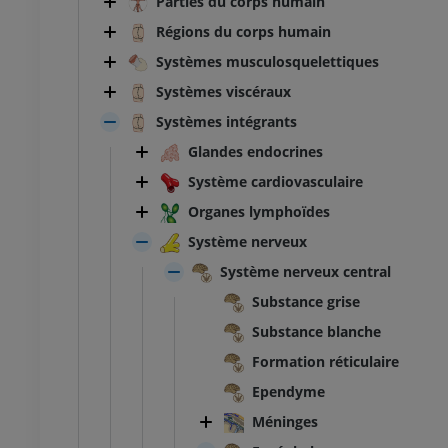
Parties du corps humain
Régions du corps humain
Systèmes musculosquelettiques
Systèmes viscéraux
Systèmes intégrants
Glandes endocrines
Système cardiovasculaire
Organes lymphoïdes
Système nerveux
Système nerveux central
Substance grise
Substance blanche
Formation réticulaire
Ependyme
Méninges