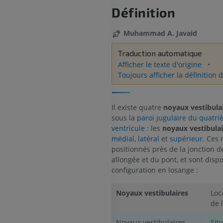
Définition
Muhammad A. Javaid
Traduction automatique
Afficher le texte d'origine
Toujours afficher la définition d
Il existe quatre
noyaux vestibula
sous la
paroi jugulaire du quatr
ventricule
: les
noyaux vestibulai
médial
,
latéral
et
supérieur
. Ces
positionnés près de la jonction d
allongée et du pont, et sont disp
configuration en losange :
Noyaux vestibulaires
Loc
de 
Noyaux vestibulaires
Sit