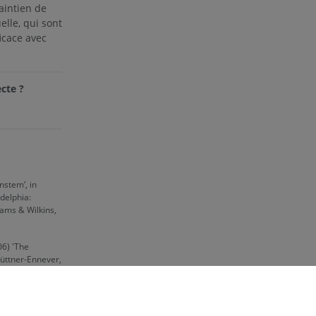
aintien de
uelle, qui sont
ficace avec
cte ?
nstem’, in
delphia:
iams & Wilkins,
06) 'The
Büttner-Ennever,
 Volume 151.
I:
lable at:
/article/pii/S00