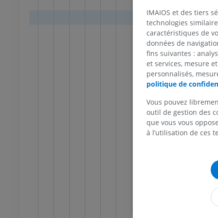
Noyau
IMAIOS et des tiers s
scanner du genou
IRM de l’avant-pied
Noya
technologies similaire
scanner
IRM
Noya
caractéristiques de v
UM
PREMIUM
données de navigation,
Noyau
fins suivantes : analy
 membre inférieur
IRM du membre inférieur
Noya
et services, mesure et
IRM
personnalisés, mesure
Noyau
UM
PREMIUM
politique de confiden
Noya
Vous pouvez libremen
Noya
raphies du membre
Radiographies du membre
outil de gestion des c
ur
inférieur
Noyau
que vous vous opposez
raphies
Radiographies
à l’utilisation de ces 
Noya
IT
GRATUIT
Noya
 inférieur
Membre inférieur
Noya
ations
Illustrations
Subs
UM
PREMIUM
Formation
Substance
TDM de la cheville et du pied
TDM