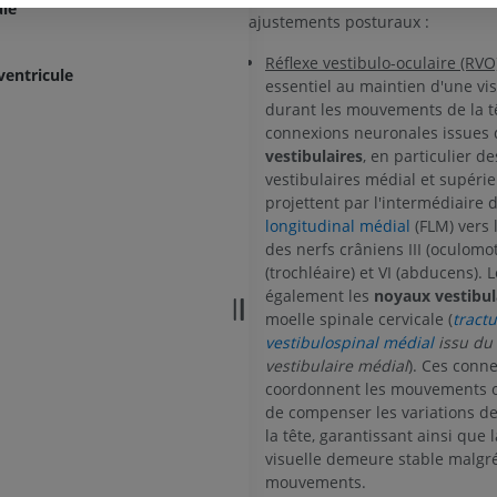
ule
ajustements posturaux :
PREMIUM
PREMIUM
Réflexe vestibulo-oculaire (RVO
ventricule
Membre supérieur
IRM de la chevi
essentiel au maintien d'une vis
Illustrations
l'arrière-pied
durant les mouvements de la tê
IRM
PREMIUM
connexions neuronales issues
PREMIUM
vestibulaires
, en particulier d
vestibulaires médial et supérie
Artériographie du membre
projettent par l'intermédiaire
supérieur
IRM de l’avant
longitudinal médial
(FLM) vers 
Angiographie
IRM
des nerfs crâniens III (oculomot
GRATUIT
PREMIUM
(trochléaire) et VI (abducens). 
également les
noyaux vestibul
Visible human project
Angioscanner 
moelle spinale cervicale (
tract
Photographies
inférieurs
vestibulospinal médial
issu du
TDM
PREMIUM
vestibulaire médial
). Ces conn
PREMIUM
coordonnent les mouvements oc
de compenser les variations de
Jambe (artères 
la tête, garantissant ainsi que l
TDM
visuelle demeure stable malgré
mouvements.
GRATUIT