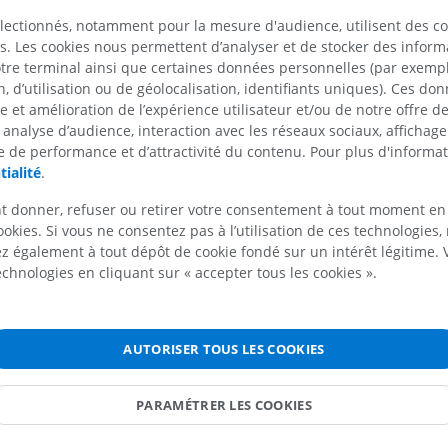
 sensitif principal du nerf trijumeau
électionnés, notamment pour la mesure d'audience, utilisent des c
IRM de l'épaule
Radiographies
Les
noyaux vestibulaires
traitent
ux vestibulaires
s. Les cookies nous permettent d’analyser et de stocker des informa
IRM
inférieur
informations provenant de l'oreil
ux du corps trapézoïde
otre terminal ainsi que certaines données personnelles (par exemple
Radiographies
concernant la position et les m
PREMIUM
 d’utilisation ou de géolocalisation, identifiants uniques). Ces don
GRATUIT
la tête – plus précisément les in
 olivaire supérieur
se et amélioration de l’expérience utilisateur et/ou de notre offre 
relatives à l'accélération angulai
IRM du poignet
ux du lemnisque latéral
 analyse d’audience, interaction avec les réseaux sociaux, affichag
provenance des
canaux semicircu
IRM
IRM du membre
 de performance et d’attractivité du contenu. Pour plus d'informat
 du nerf facial
que les informations relatives à l
IRM
PREMIUM
tialité
.
linéaire et à la position de la tête
u moteur du nerf trijumeau
PREMIUM
provenance de l'
utricule
et du
sa
t donner, refuser ou retirer votre consentement à tout moment en
u du nerf abducens
IRM du coude
axones centraux des
noyaux vest
ookies. Si vous ne consentez pas à l’utilisation de ces technologies
IRM
IRM de hanche
relaient également ces informati
 salivaire supérieur
 également à tout dépôt de cookie fondé sur un intérêt légitime.
IRM
concernant la position et les m
PREMIUM
technologies en cliquant sur « accepter tous les cookies ».
u lacrymal
PREMIUM
la tête vers l'encéphale. Ce proc
contribue au maintien de l'équilib
u céruléen
IRM de la main
coordination des mouvements de l
IRM
IRM du genou
ux parabrachiaux
tête et du corps pour l'équilibrat
AUTORISER TOUS LES COOKIES
IRM
PREMIUM
tance grise du pont
PREMIUM
Rôle dans le maintien de l'équili
 réticulaire du pont
l'orientation spatiale
: Les
noyau
PARAMÉTRER LES COOKIES
Radiographies du membre
vestibulaires
entretiennent des 
 blanche du pont
supérieur
Arthroscanner
Radiographies
Arthroscanner
étendues qui facilitent divers réf