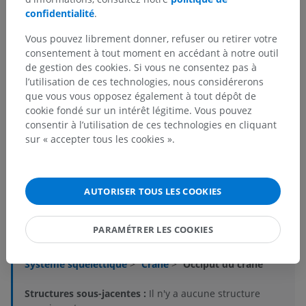
confidentialité
.
Vous pouvez librement donner, refuser ou retirer votre
consentement à tout moment en accédant à notre outil
de gestion des cookies. Si vous ne consentez pas à
l’utilisation de ces technologies, nous considérerons
que vous vous opposez également à tout dépôt de
cookie fondé sur un intérêt légitime. Vous pouvez
consentir à l’utilisation de ces technologies en cliquant
sur « accepter tous les cookies ».
Hiérarchie anatomique
AUTORISER TOUS LES COOKIES
Anatomie humaine 2
PARAMÉTRER LES COOKIES
Corps humain
>
Systèmes musculosquelettiques
>
Système squelettique
>
Crâne
>
Occiput du crâne
Structures sous-jacentes :
Il n'y a aucune structure