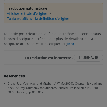
Traduction automatique
Afficher le texte d'origine
Toujours afficher la définition d’origine
La partie postérieure de la tête ou du crâne est connue sous
le nom d'occiput du crâne. Pour plus de détails sur la vue
occipitale du crâne, veuillez cliquer ici (
lien)
.
La traduction est incorrecte ?
SIGNALER
Références
Drake, R.L., Vogl, A.W. and Mitchell, A.W.M. (2009). ‘Chapter 8: Head and
Neck’ in Gray’s anatomy for Students. (2nd ed.) Philadelphia PA 19103-
2899: Elsevier, pp. 816-817.