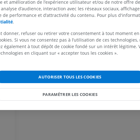
se et amélioration de l’expérience utilisateur et/ou de notre offre 
 analyse d’audience, interaction avec les réseaux sociaux, affichag
 de performance et d’attractivité du contenu. Pour plus d'informat
tialité
.
MEMBRE SUPÉRIEUR
MEMBRE INFÉRIEUR
t donner, refuser ou retirer votre consentement à tout moment en
ookies. Si vous ne consentez pas à l’utilisation de ces technologies
IRM du membre supérieur
Membre inféri
 également à tout dépôt de cookie fondé sur un intérêt légitime.
IRM
Illustrations
technologies en cliquant sur « accepter tous les cookies ».
PREMIUM
PREMIUM
IRM de l'épaule
Radiographies
AUTORISER TOUS LES COOKIES
IRM
inférieur
Radiographies
PREMIUM
GRATUIT
PARAMÉTRER LES COOKIES
IRM du poignet
IRM
IRM du membre
IRM
PREMIUM
PREMIUM
IRM du coude
IRM
IRM de hanche