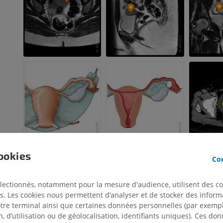
ookies
Con
électionnés, notamment pour la mesure d'audience, utilisent des c
s. Les cookies nous permettent d’analyser et de stocker des informa
otre terminal ainsi que certaines données personnelles (par exemple
 d’utilisation ou de géolocalisation, identifiants uniques). Ces don