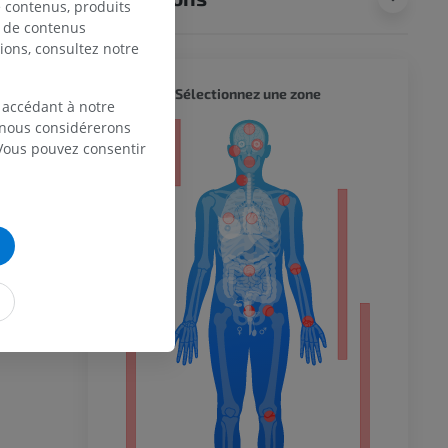
de contenus, produits
e de contenus
ions, consultez notre
CORPS 
Sélectionnez une zone
 accédant à notre
, nous considérerons
eur
 Vous pouvez consentir
 du membre
 inférieur