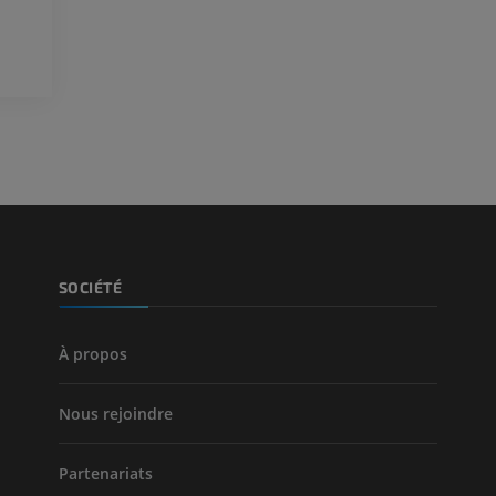
Visible human project
Angioscanner 
Photographies
inférieurs
TDM
PREMIUM
PREMIUM
Jambe (artères 
TDM
GRATUIT
Artériographi
SOCIÉTÉ
inférieurs
Angiographie
GRATUIT
À propos
Nous rejoindre
Partenariats