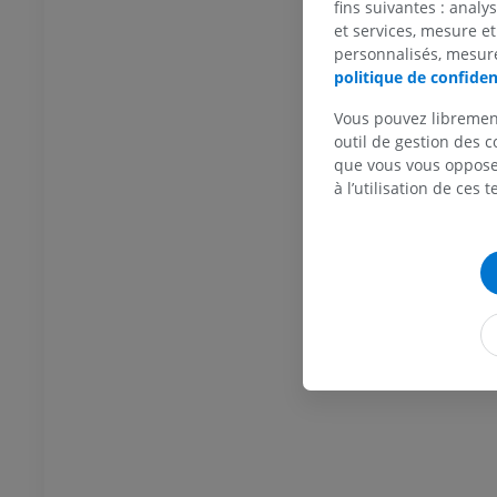
fins suivantes : analy
et services, mesure et
personnalisés, mesure
politique de confiden
TARSE-PIED
Vous pouvez libremen
outil de gestion des c
 genou
IRM de la cheville
que vous vous opposez
IRM
à l’utilisation de ces 
UM
PREMIUM
scanner du genou
IRM de l’avant-pied
scanner
IRM
UM
PREMIUM
 membre inférieur
IRM du membre inférieur
IRM
UM
PREMIUM
raphies du membre
Radiographies du membre
ur
inférieur