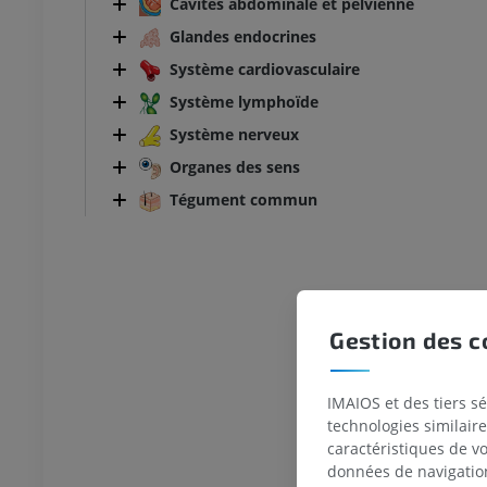
Cavités abdominale et pelvienne
Glandes endocrines
Système cardiovasculaire
Système lymphoïde
Système nerveux
Organes des sens
Tégument commun
Gestion des c
IMAIOS et des tiers s
technologies similaire
caractéristiques de v
données de navigation,