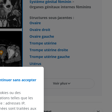
Système génital féminin
>
Organes génitaux internes féminins
Structures sous-jacentes :
Ovaire
Ovaire droit
Ovaire gauche
Trompe utérine
Trompe utérine droite
Trompe utérine gauche
Utérus
Vagin
tinuer sans accepter
Voir plus
ookies ou des
tions telles que les
 : adresses IP,
nées sont traitées aux
Traductions