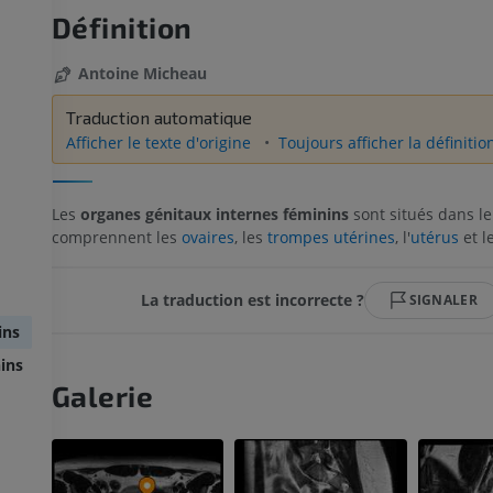
Définition
Antoine Micheau
Traduction automatique
Afficher le texte d'origine
Toujours afficher la définitio
Les
organes génitaux internes féminins
sont situés dans le 
comprennent les
ovaires
, les
trompes utérines
, l'
utérus
et l
La traduction est incorrecte ?
SIGNALER
ins
ins
Galerie