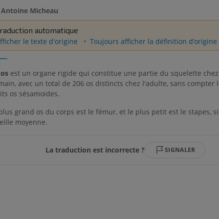
Antoine Micheau
raduction automatique
fficher le texte d'origine
Toujours afficher la définition d’origine
n
os
est un organe rigide qui constitue une partie du squelette chez 
ain, avec un total de 206 os distincts chez l'adulte, sans compter
its os sésamoïdes.
plus grand os du corps est le fémur, et le plus petit est le stapes, s
reille moyenne.
La traduction est incorrecte ?
SIGNALER