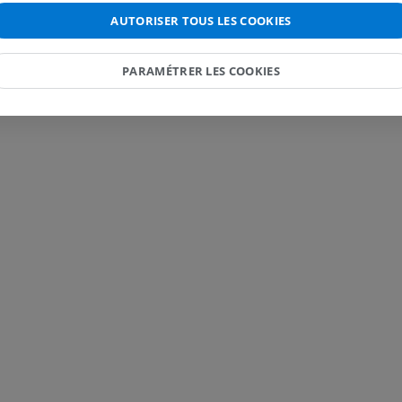
IRM
PREMIUM
AUTORISER TOUS LES COOKIES
PREMIUM
IRM de la main
PARAMÉTRER LES COOKIES
IRM
IRM du genou
IRM
PREMIUM
PREMIUM
Radiographies du membre
supérieur
Arthroscanner
Radiographies
Arthroscanner
PREMIUM
PREMIUM
Membre supérieur
IRM de la chevi
Illustrations
l'arrière-pied
IRM
PREMIUM
PREMIUM
Artériographie du membre
supérieur
IRM de l’avant
Angiographie
IRM
GRATUIT
PREMIUM