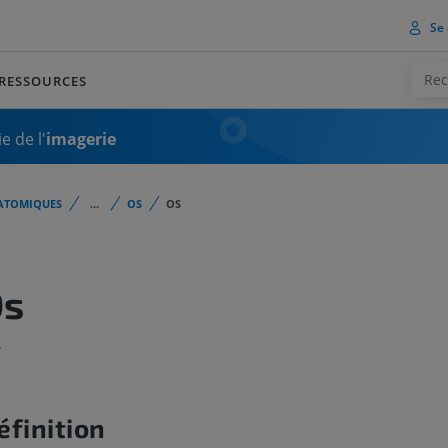
Se 
RESSOURCES
e de l'
imagerie
ATOMIQUES
...
OS
OS
Os
s
éfinition