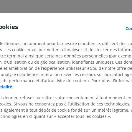
ookies
MEMBRE SUPÉRIEUR
MEMBRE INFÉRIEUR
Con
IRM du membre supérieur
Membre inféri
électionnés, notamment pour la mesure d'audience, utilisent des c
IRM
Illustrations
s. Les cookies nous permettent d’analyser et de stocker des informa
PREMIUM
PREMIUM
otre terminal ainsi que certaines données personnelles (par exemple
 d’utilisation ou de géolocalisation, identifiants uniques). Ces don
se et amélioration de l’expérience utilisateur et/ou de notre offre 
IRM de l'épaule
Radiographies
 analyse d’audience, interaction avec les réseaux sociaux, affichag
IRM
inférieur
 de performance et d’attractivité du contenu. Pour plus d'informat
Radiographies
PREMIUM
tialité
.
GRATUIT
IRM du poignet
t donner, refuser ou retirer votre consentement à tout moment en
IRM
IRM du membre
ookies. Si vous ne consentez pas à l’utilisation de ces technologies
IRM
 également à tout dépôt de cookie fondé sur un intérêt légitime.
PREMIUM
PREMIUM
technologies en cliquant sur « accepter tous les cookies ».
IRM du coude
IRM
IRM de hanche