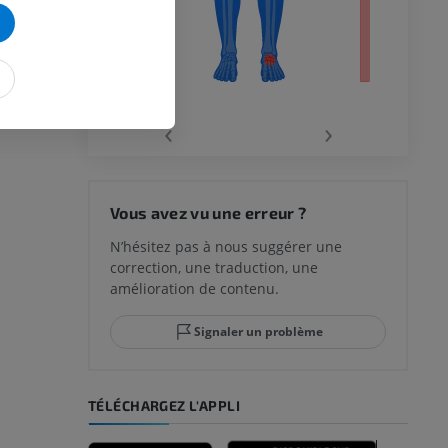
‹
›
 du genou
Vous avez vu une erreur ?
N’hésitez pas à nous suggérer une
correction, une traduction, une
lle et de
amélioration de contenu.
Signaler un problème
-pied
TÉLÉCHARGEZ L'APPLI