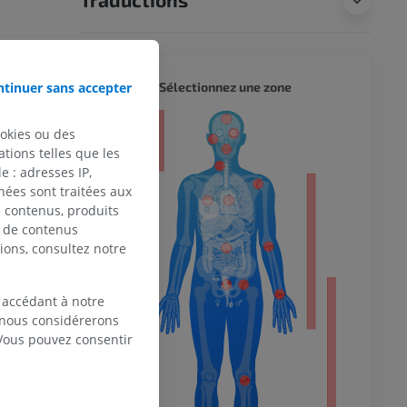
CORPS 
tinuer sans accepter
Sélectionnez une zone
eur
ookies ou des
tions telles que les
 : adresses IP,
nées sont traitées aux
de contenus, produits
 du membre
e de contenus
ions, consultez notre
 accédant à notre
 inférieur
, nous considérerons
 Vous pouvez consentir