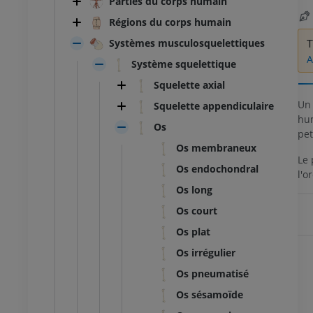
Parties du corps humain
Régions du corps humain
Systèmes musculosquelettiques
T
A
Système squelettique
Squelette axial
U
Squelette appendiculaire
hum
Os
pet
Os membraneux
Le 
Os endochondral
l'o
Os long
Os court
Os plat
Os irrégulier
Os pneumatisé
Os sésamoïde