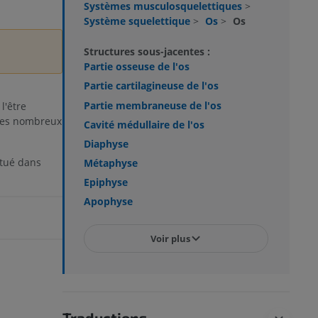
Systèmes musculosquelettiques
>
Système squelettique
>
Os
>
Os
Structures sous-jacentes :
Partie osseuse de l'os
Partie cartilagineuse de l'os
Partie membraneuse de l'os
l'être
 les nombreux
Cavité médullaire de l'os
Diaphyse
itué dans
Métaphyse
Epiphyse
Apophyse
Voir plus
Traductions