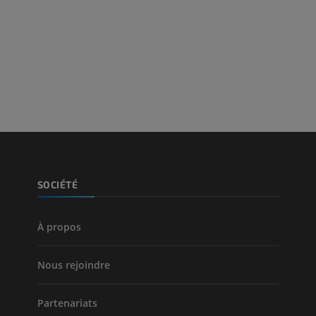
Visible human project
Angioscanner 
Photographies
inférieurs
TDM
PREMIUM
PREMIUM
Jambe (artères 
TDM
GRATUIT
Artériographi
SOCIÉTÉ
inférieurs
Angiographie
GRATUIT
À propos
Nous rejoindre
Partenariats