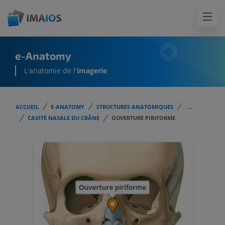
e-Anatomy
L'anatomie de l'
imagerie
ACCUEIL
E-ANATOMY
STRUCTURES ANATOMIQUES
...
CAVITÉ NASALE DU CRÂNE
OUVERTURE PIRIFORME