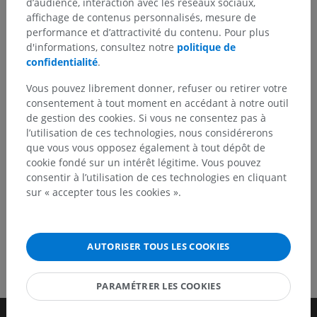
d’audience, interaction avec les réseaux sociaux,
Vous avez vu une erreur ?
affichage de contenus personnalisés, mesure de
performance et d’attractivité du contenu. Pour plus
N’hésitez pas à nous suggérer une correction, une
d'informations, consultez notre
politique de
traduction, une amélioration de contenu.
confidentialité
.
Signaler un problème
Vous pouvez librement donner, refuser ou retirer votre
consentement à tout moment en accédant à notre outil
de gestion des cookies. Si vous ne consentez pas à
l’utilisation de ces technologies, nous considérerons
TÉLÉCHARGEZ L'APPLI
que vous vous opposez également à tout dépôt de
cookie fondé sur un intérêt légitime. Vous pouvez
consentir à l’utilisation de ces technologies en cliquant
sur « accepter tous les cookies ».
AUTORISER TOUS LES COOKIES
PARAMÉTRER LES COOKIES