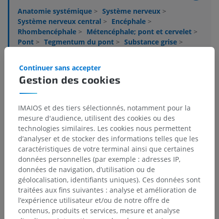
Anatomie systémique
>
Système nerveux
>
Système nerveux central
>
Encéphale
>
Rhombencéphale
>
Métencéphale; pont et cervelet
>
Pont
>
Tegmentum du pont
>
Substance grise
>
Noyaux vestibulaires
>
Noyau vestibulaire latéral (de Deiters)
>
Continuer sans accepter
Partie parvocellulaire
Gestion des cookies
Structures sous-jacentes :
Il n'y a aucune structure
sous-jacente
IMAIOS et des tiers sélectionnés, notamment pour la
mesure d'audience, utilisent des cookies ou des
technologies similaires. Les cookies nous permettent
d’analyser et de stocker des informations telles que les
Neuroanatomie humaine
caractéristiques de votre terminal ainsi que certaines
données personnelles (par exemple : adresses IP,
données de navigation, d’utilisation ou de
géolocalisation, identifiants uniques). Ces données sont
Traductions
traitées aux fins suivantes : analyse et amélioration de
l’expérience utilisateur et/ou de notre offre de
contenus, produits et services, mesure et analyse