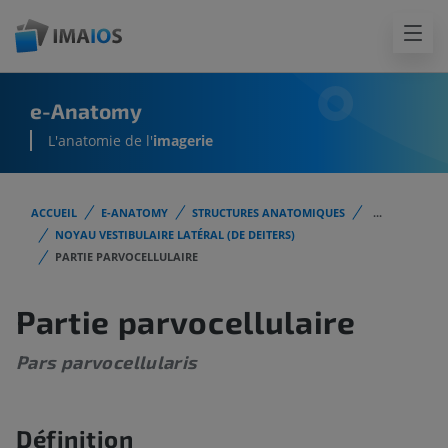
e-Anatomy
L'anatomie de l'
imagerie
ACCUEIL
E-ANATOMY
STRUCTURES ANATOMIQUES
...
NOYAU VESTIBULAIRE LATÉRAL (DE DEITERS)
PARTIE PARVOCELLULAIRE
Partie parvocellulaire
Pars parvocellularis
Définition