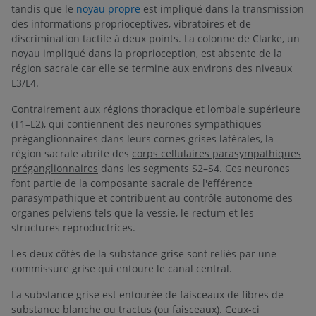
tandis que le
noyau propre
est impliqué dans la transmission
des informations proprioceptives, vibratoires et de
discrimination tactile à deux points. La colonne de Clarke, un
noyau impliqué dans la proprioception, est absente de la
région sacrale car elle se termine aux environs des niveaux
L3/L4.
Contrairement aux régions thoracique et lombale supérieure
(T1–L2), qui contiennent des neurones sympathiques
préganglionnaires dans leurs cornes grises latérales, la
région sacrale abrite des
corps cellulaires parasympathiques
préganglionnaires
dans les segments S2–S4. Ces neurones
font partie de la composante sacrale de l'efférence
parasympathique et contribuent au contrôle autonome des
organes pelviens tels que la vessie, le rectum et les
structures reproductrices.
Les deux côtés de la substance grise sont reliés par une
commissure grise qui entoure le canal central.
La substance grise est entourée de faisceaux de fibres de
substance blanche ou tractus (ou faisceaux). Ceux-ci