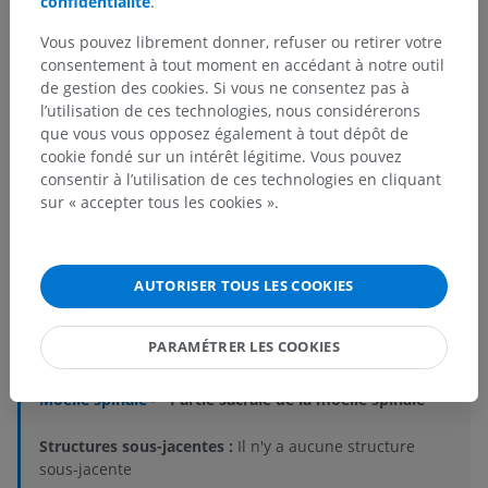
confidentialité
.
Vous pouvez librement donner, refuser ou retirer votre
Références
consentement à tout moment en accédant à notre outil
de gestion des cookies. Si vous ne consentez pas à
Snell, R.S. (2010). ‘Chapter 4: The Spinal Cord and the Ascending and
Descending Tracts, in
Clinical Neuroanatomy
. (7th ed.) Philadelphia:
l’utilisation de ces technologies, nous considérerons
Wolters Kluwer Health/Lippincott Williams & Wilkins, pp. 137-139.
que vous vous opposez également à tout dépôt de
cookie fondé sur un intérêt légitime. Vous pouvez
consentir à l’utilisation de ces technologies en cliquant
sur « accepter tous les cookies ».
Hiérarchie anatomique
AUTORISER TOUS LES COOKIES
Anatomie humaine 2
PARAMÉTRER LES COOKIES
Corps humain
>
Systèmes intégrants
>
Système nerveux
>
Système nerveux central
>
Moelle spinale
>
Partie sacrale de la moelle spinale
Structures sous-jacentes :
Il n'y a aucune structure
sous-jacente