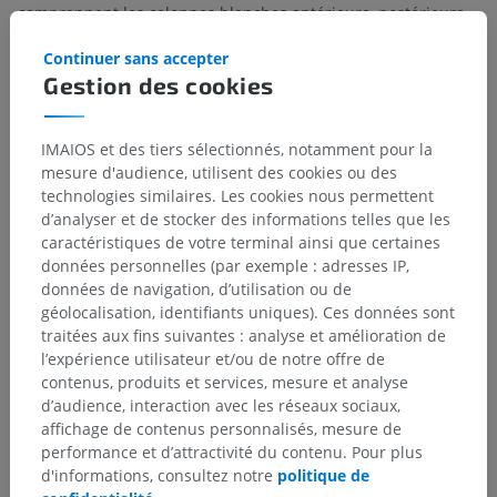
comprennent les colonnes blanches antérieure, postérieure
et latérale.
Continuer sans accepter
Autour de la substance grise se trouvent les tractus de
Gestion des cookies
substance blanche ou faisceaux, qui sont divisés en colonnes
antérieure, postérieure et latérale. Les
colonnes blanches
antérieure et latérale
de la moelle sacrale sont similaires à
IMAIOS et des tiers sélectionnés, notamment pour la
celles des autres régions spinales et transmettent des
mesure d'audience, utilisent des cookies ou des
informations à la fois ascendantes et descendantes.
technologies similaires. Les cookies nous permettent
Cependant, une caractéristique notable de la
colonne
d’analyser et de stocker des informations telles que les
blanche postérieure
est l'absence du faisceau cunéiforme, un
caractéristiques de votre terminal ainsi que certaines
tractus qui transmet les sensations (vibratoires,
données personnelles (par exemple : adresses IP,
proprioceptives et de discrimination tactile à deux points) en
données de navigation, d’utilisation ou de
provenance des membres supérieurs. Le
muscle gracile
, en
géolocalisation, identifiants uniques). Ces données sont
revanche, qui transmet des informations similaires en
traitées aux fins suivantes : analyse et amélioration de
provenance des membres inférieurs, est présent sur toute la
l’expérience utilisateur et/ou de notre offre de
longueur de la moelle spinale et peut donc être observé dans
contenus, produits et services, mesure et analyse
la
partie sacrale de la moelle spinale
.
d’audience, interaction avec les réseaux sociaux,
affichage de contenus personnalisés, mesure de
performance et d’attractivité du contenu. Pour plus
La traduction est incorrecte ?
SIGNALER
d'informations, consultez notre
politique de