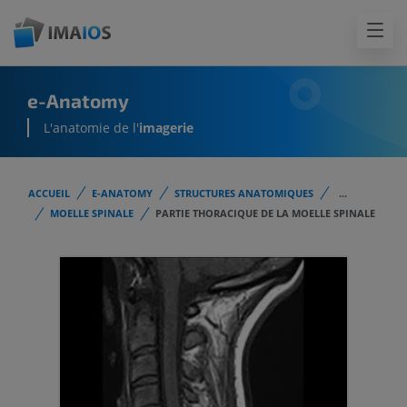
e-Anatomy
L'anatomie de l'
imagerie
ACCUEIL
E-ANATOMY
STRUCTURES ANATOMIQUES
...
MOELLE SPINALE
PARTIE THORACIQUE DE LA MOELLE SPINALE