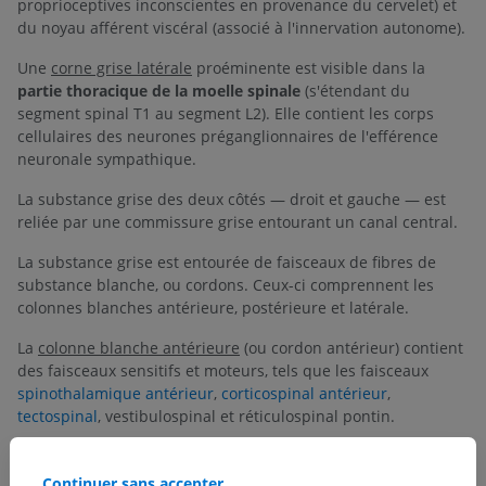
proprioceptives inconscientes en provenance du cervelet) et
du noyau afférent viscéral (associé à l'innervation autonome).
Une
corne grise latérale
proéminente est visible dans la
partie thoracique de la moelle spinale
(s'étendant du
segment spinal T1 au segment L2). Elle contient les corps
cellulaires des neurones préganglionnaires de l'efférence
neuronale sympathique.
La substance grise des deux côtés — droit et gauche — est
reliée par une commissure grise entourant un canal central.
La substance grise est entourée de faisceaux de fibres de
substance blanche, ou cordons. Ceux-ci comprennent les
colonnes blanches antérieure, postérieure et latérale.
La
colonne blanche antérieure
(ou cordon antérieur) contient
des faisceaux sensitifs et moteurs, tels que les faisceaux
spinothalamique antérieur
,
corticospinal antérieur
,
tectospinal
, vestibulospinal et réticulospinal pontin.
La
colonne blanche latérale
(ou cordon latéral) contient
également un mélange de faisceaux sensitifs et moteurs,
Continuer sans accepter