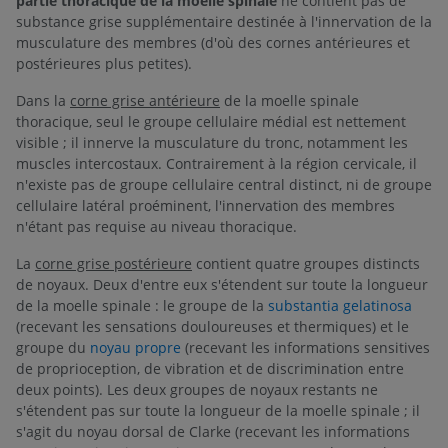
partie thoracique de la moelle spinale
ne contient pas de
substance grise supplémentaire destinée à l'innervation de la
musculature des membres (d'où des cornes antérieures et
postérieures plus petites).
Dans la
corne grise antérieure
de la moelle spinale
thoracique, seul le groupe cellulaire médial est nettement
visible ; il innerve la musculature du tronc, notamment les
muscles intercostaux. Contrairement à la région cervicale, il
n'existe pas de groupe cellulaire central distinct, ni de groupe
cellulaire latéral proéminent, l'innervation des membres
n'étant pas requise au niveau thoracique.
La
corne grise postérieure
contient quatre groupes distincts
de noyaux. Deux d'entre eux s'étendent sur toute la longueur
de la moelle spinale : le groupe de la
substantia gelatinosa
(recevant les sensations douloureuses et thermiques) et le
groupe du
noyau propre
(recevant les informations sensitives
de proprioception, de vibration et de discrimination entre
deux points). Les deux groupes de noyaux restants ne
s'étendent pas sur toute la longueur de la moelle spinale ; il
s'agit du noyau dorsal de Clarke (recevant les informations