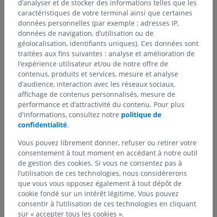
d’analyser et de stocker des informations telles que les
caractéristiques de votre terminal ainsi que certaines
données personnelles (par exemple : adresses IP,
données de navigation, d’utilisation ou de
géolocalisation, identifiants uniques). Ces données sont
traitées aux fins suivantes : analyse et amélioration de
l’expérience utilisateur et/ou de notre offre de
contenus, produits et services, mesure et analyse
d’audience, interaction avec les réseaux sociaux,
affichage de contenus personnalisés, mesure de
performance et d’attractivité du contenu. Pour plus
Hiérarchie anatomique
d'informations, consultez notre
politique de
confidentialité
.
Vous pouvez librement donner, refuser ou retirer votre
Anatomie humaine 2
consentement à tout moment en accédant à notre outil
Corps humain
>
Systèmes intégrants
>
de gestion des cookies. Si vous ne consentez pas à
Système nerveux
>
Système nerveux central
>
l’utilisation de ces technologies, nous considérerons
Encéphale
>
Cervelet
>
Pédoncules cérébelleux
>
que vous vous opposez également à tout dépôt de
Pédoncule cérébelleux inférieur
cookie fondé sur un intérêt légitime. Vous pouvez
consentir à l’utilisation de ces technologies en cliquant
Structures sous-jacentes :
sur « accepter tous les cookies ».