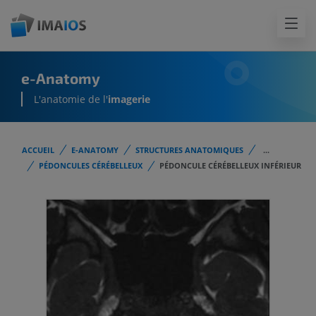
e-Anatomy
L'anatomie de l'
imagerie
ACCUEIL
E-ANATOMY
STRUCTURES ANATOMIQUES
...
PÉDONCULES CÉRÉBELLEUX
PÉDONCULE CÉRÉBELLEUX INFÉRIEUR