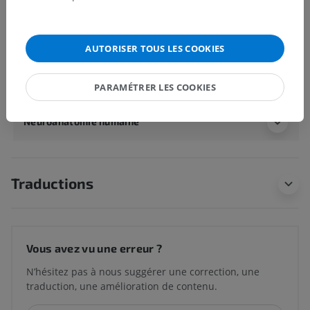
Corps restiforme
Corps juxtarestiforme
AUTORISER TOUS LES COOKIES
Anatomie humaine 1
PARAMÉTRER LES COOKIES
Neuroanatomie humaine
Traductions
Vous avez vu une erreur ?
N’hésitez pas à nous suggérer une correction, une
traduction, une amélioration de contenu.