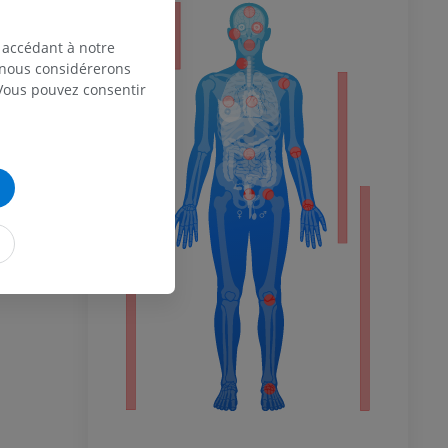
eur
 accédant à notre
, nous considérerons
 Vous pouvez consentir
 du membre
 inférieur