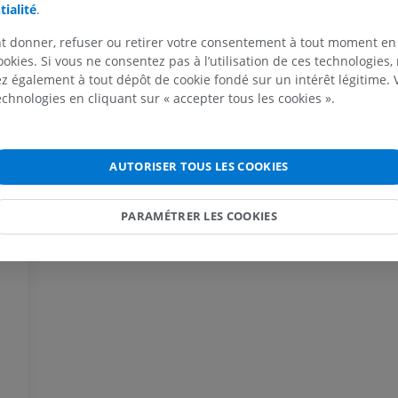
tialité
.
IRM du membre supérieur
Membre inféri
IRM
Illustrations
t donner, refuser ou retirer votre consentement à tout moment en
PREMIUM
PREMIUM
ookies. Si vous ne consentez pas à l’utilisation de ces technologies
 également à tout dépôt de cookie fondé sur un intérêt légitime.
technologies en cliquant sur « accepter tous les cookies ».
IRM de l'épaule
Radiographies
IRM
inférieur
Radiographies
PREMIUM
GRATUIT
AUTORISER TOUS LES COOKIES
IRM du poignet
IRM
IRM du membre
PARAMÉTRER LES COOKIES
IRM
PREMIUM
PREMIUM
IRM du coude
IRM
IRM de hanche
IRM
PREMIUM
PREMIUM
IRM de la main
IRM
IRM du genou
IRM
PREMIUM