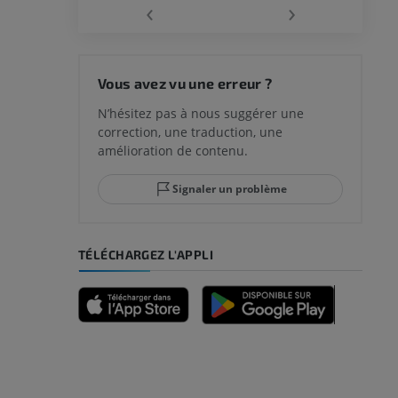
‹
›
 du genou
Vous avez vu une erreur ?
N’hésitez pas à nous suggérer une
correction, une traduction, une
lle et de
amélioration de contenu.
Signaler un problème
-pied
TÉLÉCHARGEZ L'APPLI
des membres