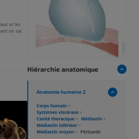
œur et les
mant un sac
Hiérarchie anatomique
Anatomie humaine 2
Corps humain
>
Systèmes viscéraux
>
Cavité thoracique
>
Médiastin
>
Médiastin inférieur
>
Médiastin moyen
>
Péricarde