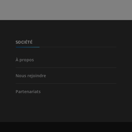
Jambe (artères 
TDM
GRATUIT
Artériographi
SOCIÉTÉ
inférieurs
Angiographie
GRATUIT
À propos
Nous rejoindre
Partenariats