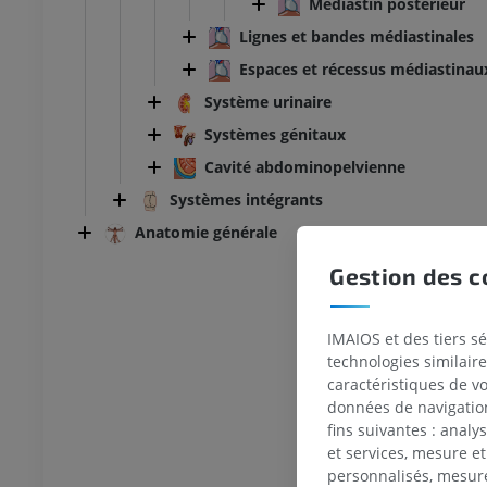
Médiastin postérieur
Lignes et bandes médiastinales
Espaces et récessus médiastinau
Système urinaire
Systèmes génitaux
Cavité abdominopelvienne
Systèmes intégrants
Anatomie générale
Gestion des c
IMAIOS et des tiers s
technologies similaire
caractéristiques de v
données de navigation,
fins suivantes : analy
et services, mesure et
TARSE-PIED
personnalisés, mesure