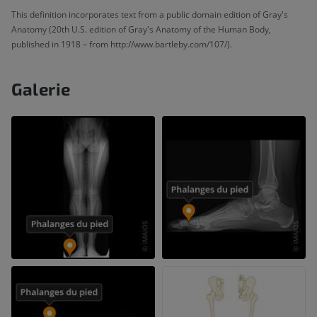
This definition incorporates text from a public domain edition of Gray's
Anatomy (20th U.S. edition of Gray's Anatomy of the Human Body,
published in 1918 – from http://www.bartleby.com/107/).
Galerie