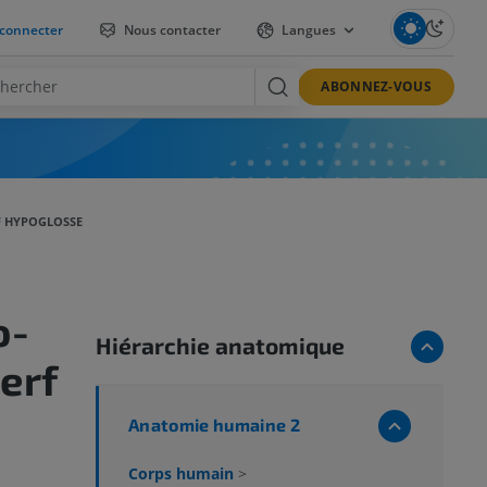
connecter
Nous contacter
Langues
ABONNEZ-VOUS
F HYPOGLOSSE
o-
Hiérarchie anatomique
erf
Anatomie humaine 2
Corps humain
>