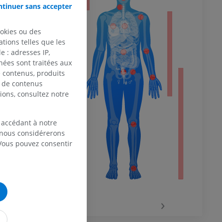
tinuer sans accepter
nerf
 fait partie
ookies ou des
 du membre
 du nerf
tions telles que les
t des
 : adresses IP,
yoïdien et à
nées sont traitées aux
le.
de contenus, produits
e de contenus
 inférieur
ions, consultez notre
SIGNALER
 accédant à notre
, nous considérerons
 Vous pouvez consentir
ern of the
Record
‹
›