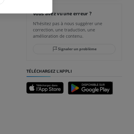
 du genou
Vous avez vu une erreur ?
N’hésitez pas à nous suggérer une
correction, une traduction, une
lle et de
amélioration de contenu.
Signaler un problème
-pied
TÉLÉCHARGEZ L'APPLI
des membres
et os)