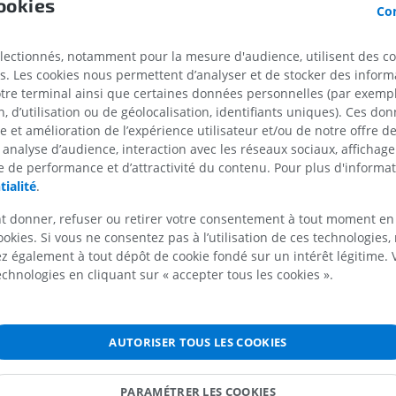
ookies
Con
PREMIUM
PREMIUM
La branche géniohyoïdienne naît du 
hypoglosse sur le muscle hyoglosse et
électionnés, notamment pour la mesure d'audience, utilisent des c
IRM de l'épaule
Radiographies
du schéma complexe de ramification
s. Les cookies nous permettent d’analyser et de stocker des informa
IRM
inférieur
hypoglosse, qui comprend égalemen
otre terminal ainsi que certaines données personnelles (par exemple
Radiographies
PREMIUM
branches destinées au muscle thyroh
 d’utilisation ou de géolocalisation, identifiants uniques). Ces don
GRATUIT
la racine supérieure de l'anse cervica
se et amélioration de l’expérience utilisateur et/ou de notre offre 
IRM du poignet
 analyse d’audience, interaction avec les réseaux sociaux, affichag
IRM
IRM du membre
 de performance et d’attractivité du contenu. Pour plus d'informat
La traduction est incorrecte ?
IRM
PREMIUM
tialité
.
PREMIUM
t donner, refuser ou retirer votre consentement à tout moment en
IRM du coude
ookies. Si vous ne consentez pas à l’utilisation de ces technologies
Références
e
IRM
IRM de hanche
 également à tout dépôt de cookie fondé sur un intérêt légitime.
IRM
PREMIUM
Morphological Features of the Branching Patt
technologies en cliquant sur « accepter tous les cookies ».
PREMIUM
Hypoglossal Nerve.Sakamoto Y.Anatomical 
(Hoboken, N.J. : 2007). 2019;302(4):558-567.
IRM de la main
doi:10.1002/ar.23819.
IRM
IRM du genou
AUTORISER TOUS LES COOKIES
IRM
PREMIUM
PREMIUM
e l'anse cervicale
PARAMÉTRER LES COOKIES
Radiographies du membre