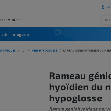
Se 
RESSOURCES
e de l'
imagerie
ATOMIQUES
...
NERF HYPOGLOSSE
RAMEAU GÉNIO-HYOÏDIEN DU NER
Rameau géni
hyoïdien du n
hypoglosse
Ramus geniohyoideus nervi