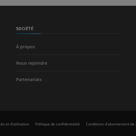
TDM
GRATUIT
Artériographi
SOCIÉTÉ
inférieurs
Angiographie
GRATUIT
À propos
Nous rejoindre
Partenariats
ès et d’utilisation
Politique de confidentialité
Conditions d'abonnement de 