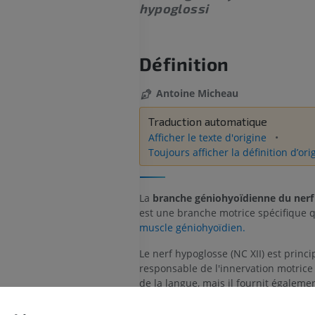
hypoglossi
Définition
Antoine Micheau
Traduction automatique
Afficher le texte d'origine
Toujours afficher la définition d’ori
La
branche géniohyoïdienne du nerf
est une branche motrice spécifique q
muscle géniohyoïdien.
Le nerf hypoglosse (NC XII) est princ
MEMBRE SUPÉRIEUR
MEMBRE INFÉRIEUR
responsable de l'innervation motrice
de la langue, mais il fournit égaleme
IRM du membre supérieur
Membre inféri
branches à d'autres muscles de la ré
IRM
Illustrations
cervicale, notamment le muscle géni