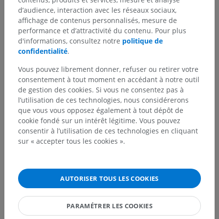
d’audience, interaction avec les réseaux sociaux,
affichage de contenus personnalisés, mesure de
Anatomie humaine 2
performance et d’attractivité du contenu. Pour plus
d'informations, consultez notre
politique de
Anatomie humaine 1
confidentialité
.
Anatomie systémique
>
Système cardiovasculaire
>
Vous pouvez librement donner, refuser ou retirer votre
Artères
>
Artères de l'encéphale
>
Artère basilaire
>
consentement à tout moment en accédant à notre outil
Artères du pont
>
Rameaux médiaux
de gestion des cookies. Si vous ne consentez pas à
l’utilisation de ces technologies, nous considérerons
Structures sous-jacentes :
Il n'y a aucune structure
que vous vous opposez également à tout dépôt de
sous-jacente
cookie fondé sur un intérêt légitime. Vous pouvez
consentir à l’utilisation de ces technologies en cliquant
sur « accepter tous les cookies ».
Neuroanatomie humaine
AUTORISER TOUS LES COOKIES
Traductions
PARAMÉTRER LES COOKIES