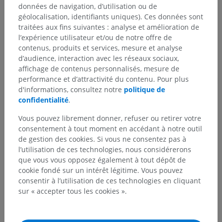
données de navigation, d’utilisation ou de
géolocalisation, identifiants uniques). Ces données sont
traitées aux fins suivantes : analyse et amélioration de
Neuroanatomie humaine
l’expérience utilisateur et/ou de notre offre de
contenus, produits et services, mesure et analyse
d’audience, interaction avec les réseaux sociaux,
affichage de contenus personnalisés, mesure de
Traductions
performance et d’attractivité du contenu. Pour plus
d'informations, consultez notre
politique de
confidentialité
.
Vous pouvez librement donner, refuser ou retirer votre
Vous avez vu une erreur ?
consentement à tout moment en accédant à notre outil
de gestion des cookies. Si vous ne consentez pas à
N’hésitez pas à nous suggérer une correction, une
l’utilisation de ces technologies, nous considérerons
traduction, une amélioration de contenu.
que vous vous opposez également à tout dépôt de
cookie fondé sur un intérêt légitime. Vous pouvez
Signaler un problème
consentir à l’utilisation de ces technologies en cliquant
sur « accepter tous les cookies ».
TÉLÉCHARGEZ L'APPLI