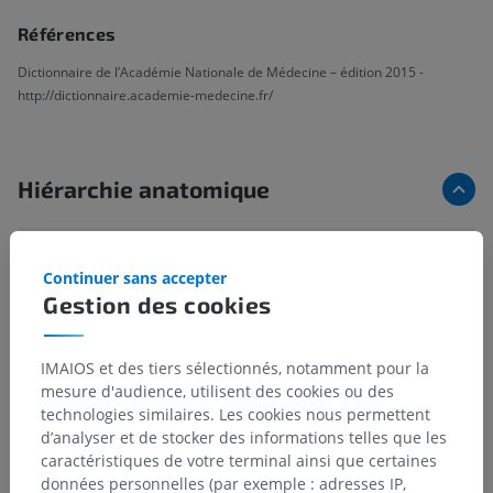
Références
Dictionnaire de l’Académie Nationale de Médecine – édition 2015 -
http://dictionnaire.academie-medecine.fr/
Hiérarchie anatomique
Anatomie humaine 2
Continuer sans accepter
Gestion des cookies
Anatomie humaine 1
IMAIOS et des tiers sélectionnés, notamment pour la
Anatomie systémique
>
Système cardiovasculaire
>
mesure d'audience, utilisent des cookies ou des
Artères
>
Artères de l'encéphale
>
Artère basilaire
>
technologies similaires. Les cookies nous permettent
Artères mésencéphaliques
d’analyser et de stocker des informations telles que les
caractéristiques de votre terminal ainsi que certaines
Structures sous-jacentes :
Il n'y a aucune structure
données personnelles (par exemple : adresses IP,
sous-jacente