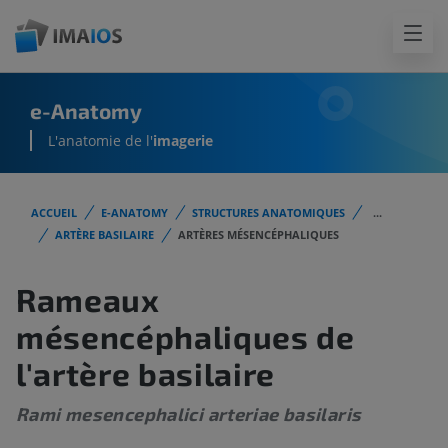
e-Anatomy
L'anatomie de l'
imagerie
ACCUEIL
E-ANATOMY
STRUCTURES ANATOMIQUES
...
ARTÈRE BASILAIRE
ARTÈRES MÉSENCÉPHALIQUES
Rameaux
mésencéphaliques de
l'artère basilaire
Rami mesencephalici arteriae basilaris