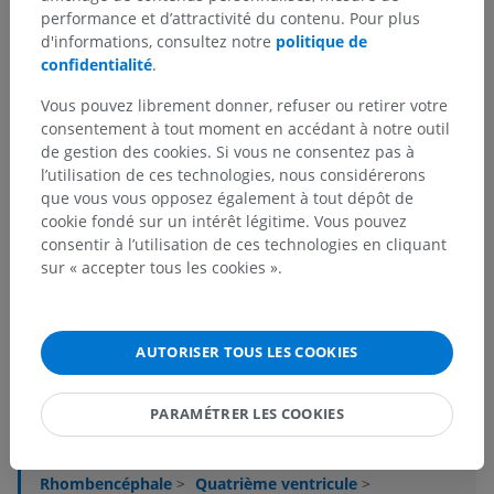
performance et d’attractivité du contenu. Pour plus
d'informations, consultez notre
politique de
confidentialité
.
Vous pouvez librement donner, refuser ou retirer votre
consentement à tout moment en accédant à notre outil
de gestion des cookies. Si vous ne consentez pas à
l’utilisation de ces technologies, nous considérerons
que vous vous opposez également à tout dépôt de
cookie fondé sur un intérêt légitime. Vous pouvez
consentir à l’utilisation de ces technologies en cliquant
Hiérarchie anatomique
sur « accepter tous les cookies ».
Anatomie humaine 2
AUTORISER TOUS LES COOKIES
Anatomie humaine 1
PARAMÉTRER LES COOKIES
Anatomie systémique
>
Système nerveux
>
Système nerveux central
>
Encéphale
>
Rhombencéphale
>
Quatrième ventricule
>