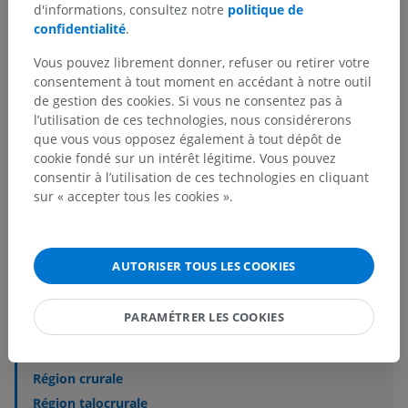
d'informations, consultez notre
politique de
confidentialité
.
Vous pouvez librement donner, refuser ou retirer votre
consentement à tout moment en accédant à notre outil
de gestion des cookies. Si vous ne consentez pas à
Hiérarchie anatomique
l’utilisation de ces technologies, nous considérerons
que vous vous opposez également à tout dépôt de
cookie fondé sur un intérêt légitime. Vous pouvez
Anatomie humaine 2
consentir à l’utilisation de ces technologies en cliquant
sur « accepter tous les cookies ».
Corps humain
>
Régions du corps humain
>
Régions du membre inférieur
Structures sous-jacentes :
AUTORISER TOUS LES COOKIES
Région glutéale
Région coxale
PARAMÉTRER LES COOKIES
Région fémorale
Région du genou
Région crurale
Région talocrurale