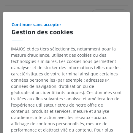
La traduction est incorrecte ?
SIGNALER
Continuer sans accepter
Gestion des cookies
Références
Drake, R.L., Vogl, A.W. and Mitchell, A.W.M. (2009). ‘Chapter 6: Lower
IMAIOS et des tiers sélectionnés, notamment pour la
Limb’ in
Gray’s anatomy for Students.
(2nd ed.) Philadelphia PA 19103-
mesure d'audience, utilisent des cookies ou des
2899: Elsevier, pp. 512-525.
technologies similaires. Les cookies nous permettent
d’analyser et de stocker des informations telles que les
caractéristiques de votre terminal ainsi que certaines
Galerie
données personnelles (par exemple : adresses IP,
données de navigation, d’utilisation ou de
géolocalisation, identifiants uniques). Ces données sont
traitées aux fins suivantes : analyse et amélioration de
l’expérience utilisateur et/ou de notre offre de
contenus, produits et services, mesure et analyse
d’audience, interaction avec les réseaux sociaux,
affichage de contenus personnalisés, mesure de
performance et d’attractivité du contenu. Pour plus