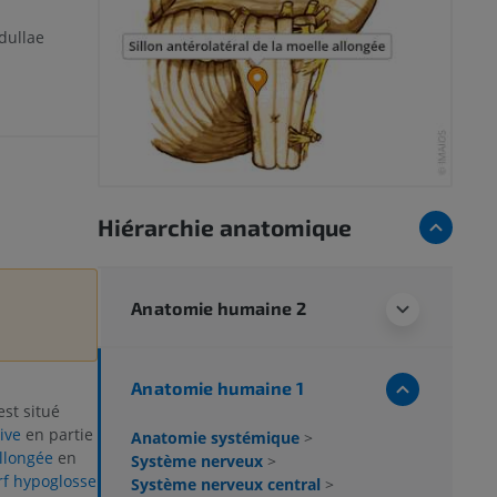
dullae
Hiérarchie anatomique
Anatomie humaine 2
Anatomie humaine 1
st situé
ive
en partie
Anatomie systémique
>
allongée
en
Système nerveux
>
rf hypoglosse
Système nerveux central
>