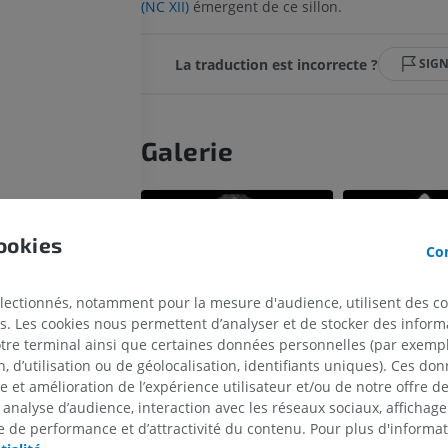
(NC XII)
émergent de ce sillon.
La traduction est incorrecte ?
SIG
Galerie
ookies
Con
électionnés, notamment pour la mesure d'audience, utilisent des c
s. Les cookies nous permettent d’analyser et de stocker des informa
ncéphale; Bulbe
otre terminal ainsi que certaines données personnelles (par exemple
cervelet
 d’utilisation ou de géolocalisation, identifiants uniques). Ces don
se et amélioration de l’expérience utilisateur et/ou de notre offre 
MEMBRE SUPÉRIEUR
MEMBRE INFÉRIEUR
 analyse d’audience, interaction avec les réseaux sociaux, affichag
us antéro-latéral
 de performance et d’attractivité du contenu. Pour plus d'informat