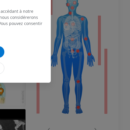
eur
 accédant à notre
, nous considérerons
 Vous pouvez consentir
 du membre
 inférieur
‹
›