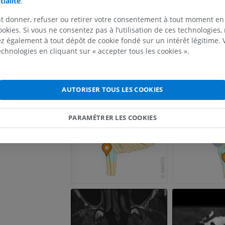
tialité
.
IRM du membre supérieur
Membre inféri
IRM
Illustrations
t donner, refuser ou retirer votre consentement à tout moment en
PREMIUM
PREMIUM
ookies. Si vous ne consentez pas à l’utilisation de ces technologies
 également à tout dépôt de cookie fondé sur un intérêt légitime.
IRM de l'épaule
Radiographies
technologies en cliquant sur « accepter tous les cookies ».
IRM
inférieur
Radiographies
PREMIUM
GRATUIT
AUTORISER TOUS LES COOKIES
IRM du poignet
IRM
IRM du membre
IRM
PARAMÉTRER LES COOKIES
PREMIUM
PREMIUM
IRM du coude
IRM
IRM de hanche
IRM
PREMIUM
PREMIUM
IRM de la main
IRM
IRM du genou
IRM
PREMIUM
PREMIUM