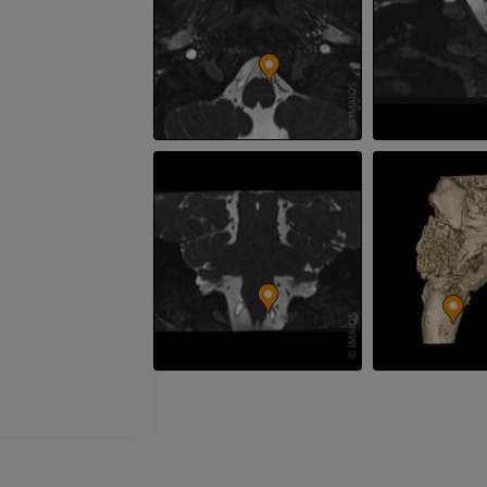
Radiographies du membre
supérieur
Arthroscanner
Radiographies
Arthroscanner
PREMIUM
PREMIUM
Membre supérieur
IRM de la chevi
Illustrations
l'arrière-pied
IRM
PREMIUM
PREMIUM
Artériographie du membre
supérieur
IRM de l’avant
Angiographie
IRM
GRATUIT
PREMIUM
Visible human project
Angioscanner 
Photographies
inférieurs
TDM
PREMIUM
PREMIUM