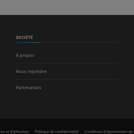
Jambe (artères 
TDM
GRATUIT
Artériographi
SOCIÉTÉ
inférieurs
Angiographie
GRATUIT
À propos
Nous rejoindre
Partenariats
ès et d’utilisation
Politique de confidentialité
Conditions d'abonnement de 