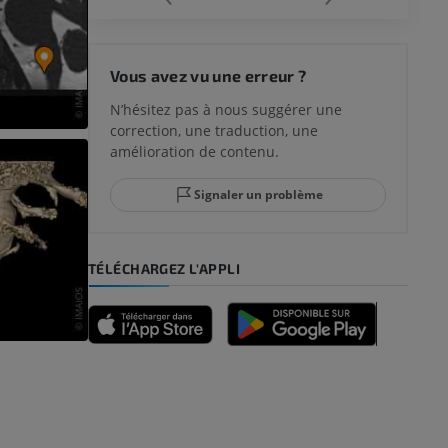
 du genou
Vous avez vu une erreur ?
N’hésitez pas à nous suggérer une
correction, une traduction, une
lle et de
amélioration de contenu.
Signaler un problème
-pied
TÉLÉCHARGEZ L'APPLI
des membres