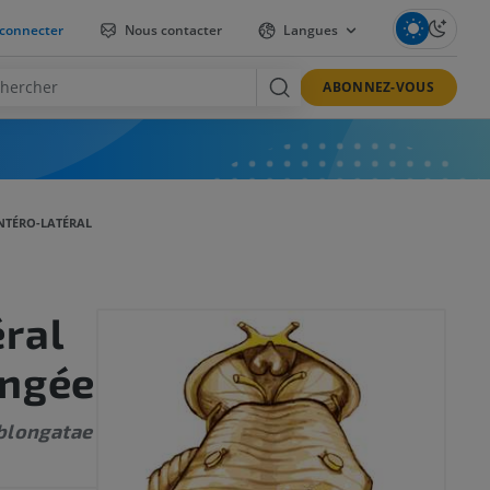
connecter
Nous contacter
Langues
ABONNEZ-VOUS
NTÉRO-LATÉRAL
éral
ongée
oblongatae