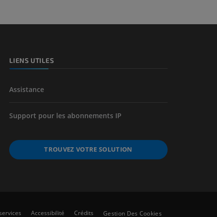
et os)
e des membres
LIENS UTILES
Assistance
Support pour les abonnements IP
TROUVEZ VOTRE SOLUTION
services
Accessibilité
Crédits
Gestion Des Cookies