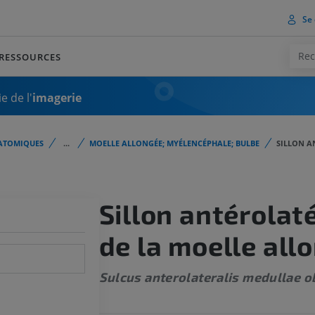
Se 
RESSOURCES
e de l'
imagerie
ATOMIQUES
...
MOELLE ALLONGÉE; MYÉLENCÉPHALE; BULBE
SILLON A
Sillon antérolat
de la moelle all
Sulcus anterolateralis medullae 