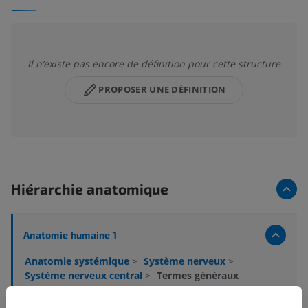
Il n’existe pas encore de définition pour cette structure
PROPOSER UNE DÉFINITION
Hiérarchie anatomique
Anatomie humaine 1
Anatomie systémique
>
Système nerveux
>
Système nerveux central
>
Termes généraux
Structures sous-jacentes :
Il n'y a aucune structure