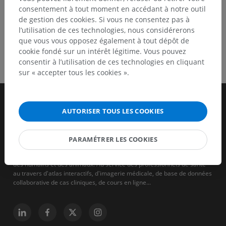
consentement à tout moment en accédant à notre outil
de gestion des cookies. Si vous ne consentez pas à
l’utilisation de ces technologies, nous considérerons
que vous vous opposez également à tout dépôt de
cookie fondé sur un intérêt légitime. Vous pouvez
consentir à l’utilisation de ces technologies en cliquant
sur « accepter tous les cookies ».
AUTORISER TOUS LES COOKIES
PARAMÉTRER LES COOKIES
IMAIOS est une entreprise qui vise à aider et à former les soignants
des humains et des animaux. Au service des professionnels de santé
au travers d'atlas interactifs, d'imagerie médicale, de base de données
collaborative de cas cliniques, de cours en ligne...