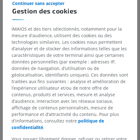
Continuer sans accepter
sous-jacente
Gestion des cookies
IMAIOS et des tiers sélectionnés, notamment pour la
mesure d'audience, utilisent des cookies ou des
Traductions
technologies similaires. Les cookies nous permettent
d’analyser et de stocker des informations telles que les
caractéristiques de votre terminal ainsi que certaines
données personnelles (par exemple : adresses IP,
Vous avez vu une erreur ?
données de navigation, d’utilisation ou de
géolocalisation, identifiants uniques). Ces données sont
N’hésitez pas à nous suggérer une correction, une
traitées aux fins suivantes : analyse et amélioration de
traduction, une amélioration de contenu.
l’expérience utilisateur et/ou de notre offre de
contenus, produits et services, mesure et analyse
Signaler un problème
d’audience, interaction avec les réseaux sociaux,
affichage de contenus personnalisés, mesure de
performance et d’attractivité du contenu. Pour plus
TÉLÉCHARGEZ L'APPLI
d'informations, consultez notre
politique de
confidentialité
.
Vous pouvez librement donner, refuser ou retirer votre