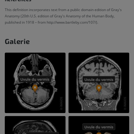
This definition incorporates text from a public domain edition of Gray's
Anatomy (20th U.S. edition of Gray's Anatomy of the Human Body,
published in 1918 – from http://www.bartleby.com/107/).
Galerie