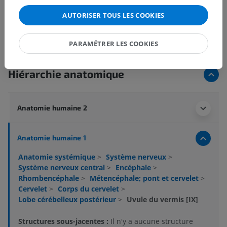
AUTORISER TOUS LES COOKIES
PARAMÉTRER LES COOKIES
Hiérarchie anatomique
Anatomie humaine 2
Anatomie humaine 1
Anatomie systémique
>
Système nerveux
>
Système nerveux central
>
Encéphale
>
Rhombencéphale
>
Métencéphale; pont et cervelet
>
Cervelet
>
Corps du cervelet
>
Lobe cérébelleux postérieur
>
Uvule du vermis [IX]
Structures sous-jacentes :
Il n'y a aucune structure