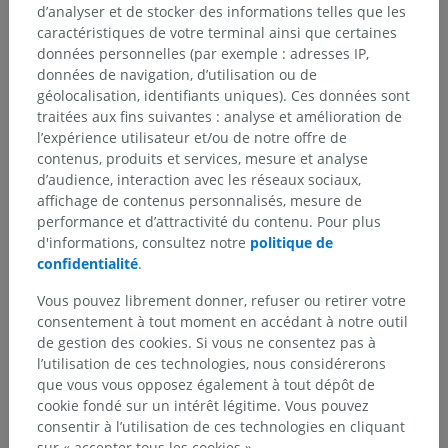
Corps humain
>
Systèmes intégrants
>
d’analyser et de stocker des informations telles que les
Système cardiovasculaire
>
Vaisseaux
>
caractéristiques de votre terminal ainsi que certaines
Vaisseau sanguin
>
Vaisseau sinusoïde
données personnelles (par exemple : adresses IP,
données de navigation, d’utilisation ou de
Structures sous-jacentes :
Il n'y a aucune structure
géolocalisation, identifiants uniques). Ces données sont
sous-jacente
traitées aux fins suivantes : analyse et amélioration de
l’expérience utilisateur et/ou de notre offre de
contenus, produits et services, mesure et analyse
d’audience, interaction avec les réseaux sociaux,
Anatomie humaine 1
affichage de contenus personnalisés, mesure de
performance et d’attractivité du contenu. Pour plus
d'informations, consultez notre
politique de
confidentialité
.
Traductions
Vous pouvez librement donner, refuser ou retirer votre
consentement à tout moment en accédant à notre outil
de gestion des cookies. Si vous ne consentez pas à
l’utilisation de ces technologies, nous considérerons
Vous avez vu une erreur ?
que vous vous opposez également à tout dépôt de
N’hésitez pas à nous suggérer une correction, une
cookie fondé sur un intérêt légitime. Vous pouvez
traduction, une amélioration de contenu.
consentir à l’utilisation de ces technologies en cliquant
sur « accepter tous les cookies ».