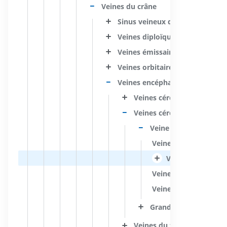
Veines du crâne
Sinus veineux duraux
Veines diploïques
Veines émissaires
Veines orbitaires
Veines encéphaliques
Veines cérébrales superfici
Veines cérébrales profond
Veine basale
Veine cérébrale antér
Veine cérébrale
Veines thalamostriées
Veine choroïdienne in
Grande veine cérébral
Veines du tronc cérébral