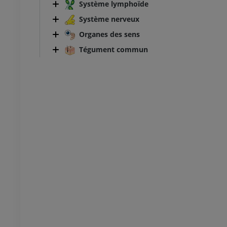
Système lymphoïde
TDM de la cheville et du pied
Système nerveux
TDM
Organes des sens
PREMIUM
Tégument commun