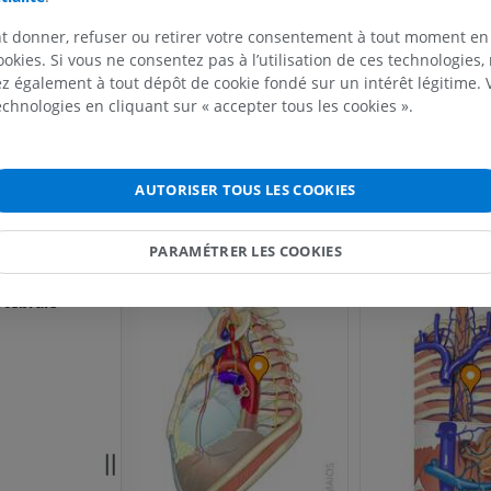
soire
PROPOSER UNE MODIFICATION
IRM
Illustrations
t donner, refuser ou retirer votre consentement à tout moment en
PREMIUM
PREMIUM
ookies. Si vous ne consentez pas à l’utilisation de ces technologies
 également à tout dépôt de cookie fondé sur un intérêt légitime.
Références
IRM de l'épaule
Radiographies
technologies en cliquant sur « accepter tous les cookies ».
IRM
inférieur
This definition incorporates text from a public domain edition
Radiographies
PREMIUM
Anatomy (20th U.S. edition of Gray's Anatomy of the Human 
GRATUIT
in 1918 – from http://www.bartleby.com/107/).
rieures
AUTORISER TOUS LES COOKIES
IRM du poignet
nte
IRM
IRM du membre
IRM
PREMIUM
Galerie
PARAMÉTRER LES COOKIES
stérieures
PREMIUM
rtébrale
IRM du coude
IRM
IRM de hanche
IRM
PREMIUM
PREMIUM
IRM de la main
IRM
IRM du genou
IRM
PREMIUM
PREMIUM