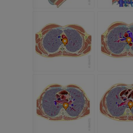
Radiographies du membre
supérieur
Arthroscanner
Radiographies
Arthroscanner
PREMIUM
PREMIUM
Membre supérieur
IRM de la chevi
Illustrations
l'arrière-pied
IRM
PREMIUM
PREMIUM
Artériographie du membre
supérieur
IRM de l’avant
Angiographie
IRM
GRATUIT
PREMIUM
Visible human project
Angioscanner 
Photographies
inférieurs
TDM
PREMIUM
PREMIUM