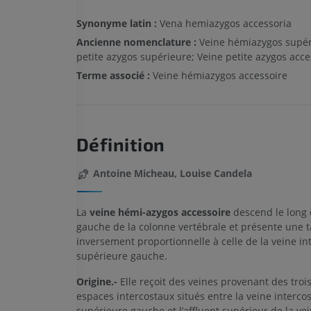
Synonyme latin :
Vena hemiazygos accessoria
Ancienne nomenclature :
Veine hémiazygos supér
petite azygos supérieure; Veine petite azygos acce
Terme associé :
Veine hémiazygos accessoire
Définition
Antoine Micheau, Louise Candela
La
veine hémi-azygos accessoire
descend le long 
gauche de la colonne vertébrale et présente une ta
inversement proportionnelle à celle de la veine in
supérieure gauche.
Origine.-
Elle reçoit des veines provenant des troi
espaces intercostaux situés entre la veine intercos
supérieure gauche et l’affluent supérieur de la ve