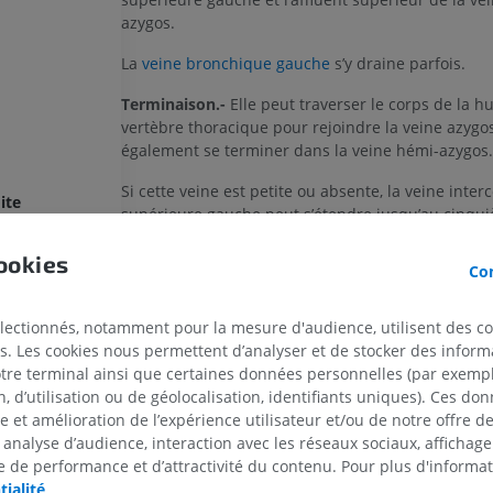
azygos.
La
veine bronchique gauche
s’y draine parfois.
Terminaison.-
Elle peut traverser le corps de la h
vertèbre thoracique pour rejoindre la veine azygos
également se terminer dans la veine hémi-azygos.
Si cette veine est petite ou absente, la veine inter
ite
supérieure gauche peut s’étendre jusqu’au cinqu
uche
sixième espace intercostal.
ookies
Con
En cas d’obstruction de la veine cave supérieure, l
re gauche
azygos, hémi-azygos et
hémi-azygos accessoire
pe
maintenir la circulation veineuse en connectant la
électionnés, notamment pour la mesure d'audience, utilisent des c
supérieure à la veine cave inférieure. Elles comm
s. Les cookies nous permettent d’analyser et de stocker des informa
également avec les veines iliaques communes via 
otre terminal ainsi que certaines données personnelles (par exemple
lombaires ascendantes et de nombreux affluents d
 d’utilisation ou de géolocalisation, identifiants uniques). Ces don
cave inférieure.
se et amélioration de l’expérience utilisateur et/ou de notre offre 
rieure droite
MEMBRE SUPÉRIEUR
MEMBRE INFÉRIEUR
 analyse d’audience, interaction avec les réseaux sociaux, affichag
 de performance et d’attractivité du contenu. Pour plus d'informat
La définition est incorrecte/incomplèt
IRM du membre supérieur
Membre inféri
tialité
.