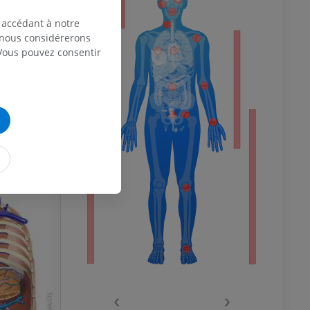
 accédant à notre
, nous considérerons
 Vous pouvez consentir
 du membre
 of Gray's
Body, published
 inférieur
‹
›