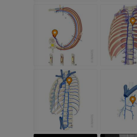
Jambe (artères 
TDM
GRATUIT
Artériographi
inférieurs
Angiographie
GRATUIT