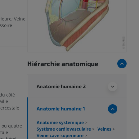
ieure; Veine
ssoire
Hiérarchie anatomique
Anatomie humaine 2
du côté
ille
tercostale
Anatomie humaine 1
Anatomie systémique
>
s ou quatre
Système cardiovasculaire
>
Veines
>
tale
Veine cave supérieure
>
ine hémi-