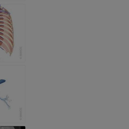
et os)
e des membres